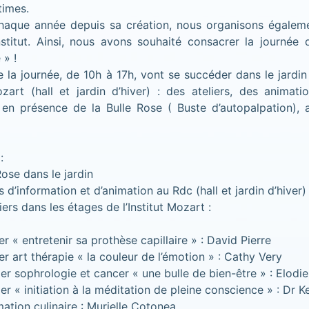
times.
aque année depuis sa création, nous organisons égaleme
nstitut. Ainsi, nous avons souhaité consacrer la journée
 » !
 la journée, de 10h à 17h, vont se succéder dans le jardin
ozart (hall et jardin d’hiver) : des ateliers, des animat
, en présence de la Bulle Rose ( Buste d’autopalpation), 
:
Rose dans le jardin
 d’information et d’animation au Rdc (hall et jardin d’hiver)
iers dans les étages de l’Institut Mozart :
ier « entretenir sa prothèse capillaire » : David Pierre
ier art thérapie « la couleur de l’émotion » : Cathy Very
lier sophrologie et cancer « une bulle de bien-être » : Elodi
ier « initiation à la méditation de pleine conscience » : Dr 
mation culinaire : Murielle Cotonea