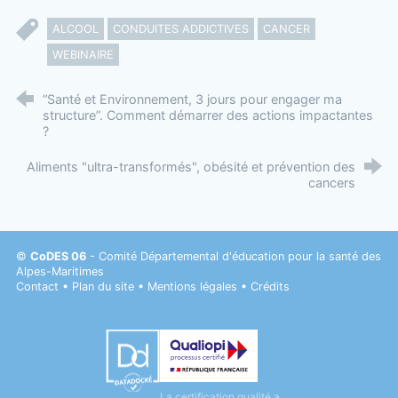
ALCOOL
CONDUITES ADDICTIVES
CANCER
WEBINAIRE
“Santé et Environnement, 3 jours pour engager ma
structure”. Comment démarrer des actions impactantes
?
Aliments "ultra-transformés", obésité et prévention des
cancers
©
CoDES 06
- Comité Départemental d'éducation pour la santé des
Alpes-Maritimes
Contact
•
Plan du site
•
Mentions légales
•
Crédits
Datadock
La certification qualité a
Qualiopi