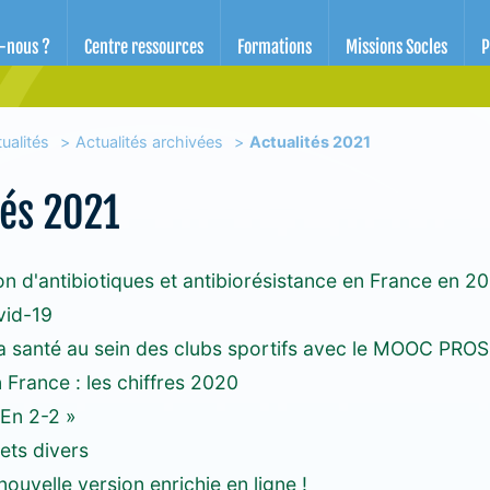
d'éducation pour la santé des Alpes-Maritimes
-nous ?
Centre ressources
Formations
Missions Socles
P
ualités
Actualités archivées
Actualités 2021
tés 2021
 d'antibiotiques et antibiorésistance en France en 2
vid-19
a santé au sein des clubs sportifs avec le MOOC PRO
 France : les chiffres 2020
En 2-2 »
ets divers
 nouvelle version enrichie en ligne !