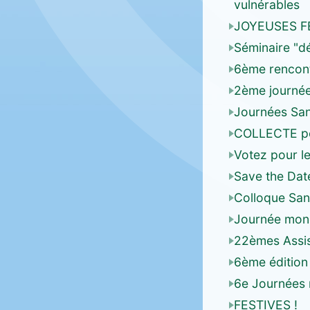
vulnérables
JOYEUSES F
Séminaire "d
6ème rencon
2ème journée 
Journées San
COLLECTE pour
Votez pour le
Save the Date
Colloque Sant
Journée mond
22èmes Assi
6ème édition 
6e Journées 
FESTIVES !