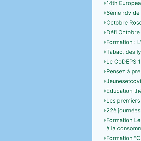
14th Europea
6ème rdv de l
Octobre Ros
Défi Octobre
Formation : L
Tabac, des l
Le CoDEPS 13
Pensez à pre
Jeunesetcovid
Education thé
Les premiers
22è journées
Formation Le 
à la consomm
Formation "C