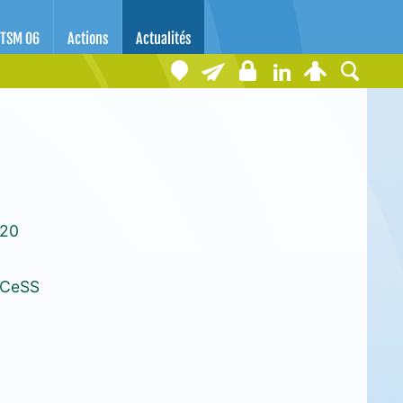
TSM 06
Actions
Actualités
020
SCeSS