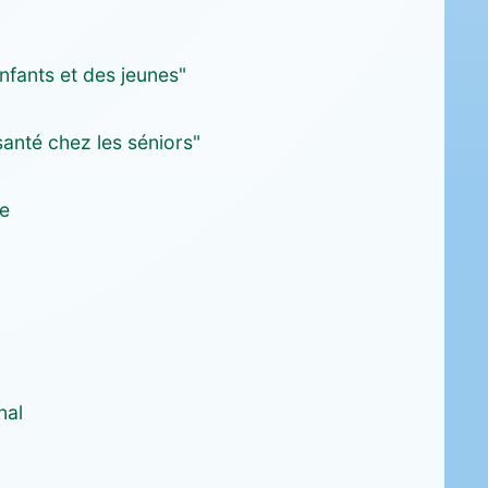
fants et des jeunes"
santé chez les séniors"
ce
nal