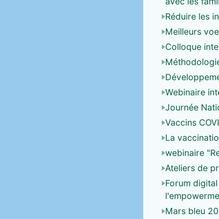
avec les fami
Réduire les i
Meilleurs vo
Colloque inter
Méthodologie
Développemen
Webinaire in
Journée Natio
Vaccins COV
La vaccinatio
webinaire "R
Ateliers de 
Forum digital
l'empowerme
Mars bleu 20