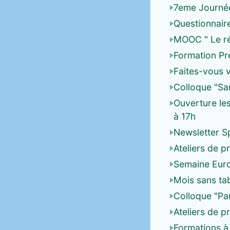
7eme Journée
Questionnair
MOOC " Le rét
Formation Pr
Faites-vous 
Colloque "San
Ouverture les
à 17h
Newsletter S
Ateliers de p
Semaine Euro
Mois sans ta
Colloque "Pa
Ateliers de p
Formations à