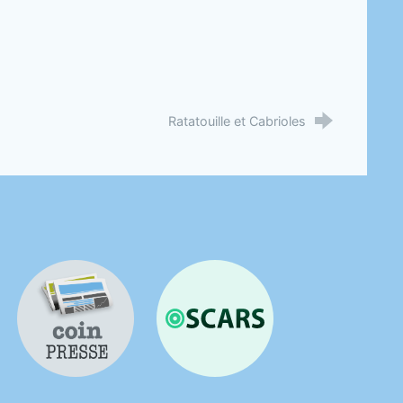
Ratatouille et Cabrioles
Coin presse
OSCARS