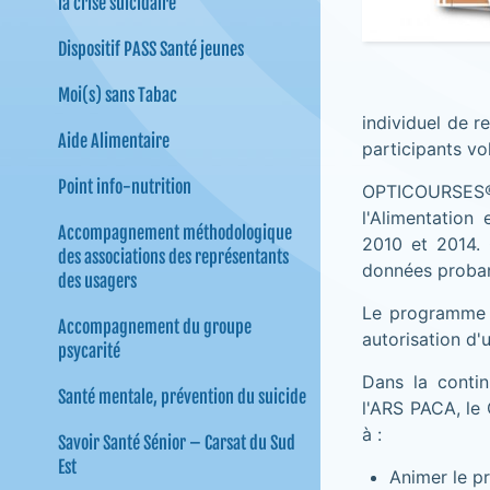
la crise suicidaire
Dispositif PASS Santé jeunes
Moi(s) sans Tabac
individuel de r
Aide Alimentaire
participants vo
Point info-nutrition
OPTICOURSES® 
l'Alimentation
Accompagnement méthodologique
2010 et 2014. 
des associations des représentants
données proban
des usagers
Le programme g
Accompagnement du groupe
autorisation d
psycarité
Dans la conti
Santé mentale, prévention du suicide
l'ARS PACA, le
à :
Savoir Santé Sénior – Carsat du Sud
Est
Animer le 