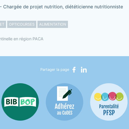
 Chargée de projet nutrition, diététicienne nutritionniste
ET
OPTICOURSES
ALIMENTATION
ntinelle en région PACA
Partager sur Facebook
Partager sur LinkedIn
Partager la page
Adhérez
Bib-Bop
Parentalité
PFSP
au CoDES