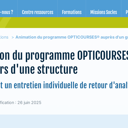
d'éducation pour la santé des Alpes-Maritimes
-nous ?
Centre ressources
Formations
Missions Socles
P
tions
Animation du programme OPTICOURSES® auprès d'un gro
on du programme OPTICOURSE
rs d'une structure
et un entretien individuelle de retour d'anal
ication : 26 juin 2025