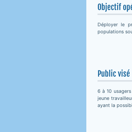
Objectif op
Déployer le p
populations so
Public visé
6 à 10 usagers 
jeune travaille
ayant la possibi