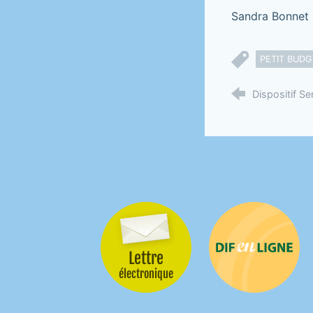
Sandra Bonnet -
PETIT BUDG
Dispositif Se
Lettre
Difenligne
électronique