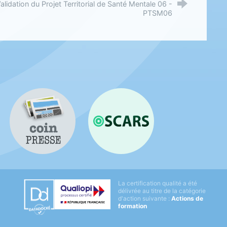
alidation du Projet Territorial de Santé Mentale 06 -
PTSM06
Coin presse
OSCARS
Datadock
La certification qualité a été
Qualiopi
délivrée au titre de la catégorie
d'action suivante :
Actions de
formation