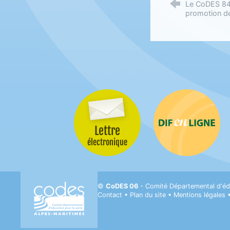
Le CoDES 84 
promotion de
Lettre
Difenligne
électronique
CODES 06- Comité départemental d'Éducati
©
CoDES 06
- Comité Départemental d'éd
Contact
•
Plan du site
•
Mentions légales