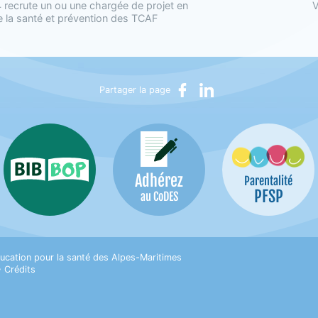
recrute un ou une chargée de projet en
V
 la santé et prévention des TCAF
Partager sur Facebook
Partager sur LinkedIn
Partager la page
Adhérez
Bib-Bop
Parentalité
PFSP
au CoDES
on pour la Santé des Alpes-Maritimes
ucation pour la santé des Alpes-Maritimes
•
Crédits