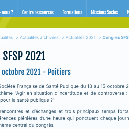
d'éducation pour la santé des Alpes-Maritimes
-nous ?
Centre ressources
Formations
Missions Socles
P
ualités
Actualités archivées
Actualités 2021
Congrès SFS
 SFSP 2021
 octobre 2021 - Poitiers
Société Française de Santé Publique du 13 au 15 octobre 
 thème "Agir en situation d’incertitude et de controverse :
pour la santé publique ?"
 rencontres et d’échanges et trois principaux temps fort
rences plénières d’une heure qui ponctuent chaque journ
thème central du congrès.