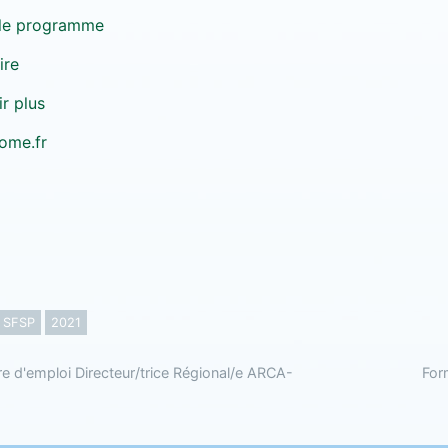
 le programme
ire
r plus
ome.fr
SFSP
2021
e d'emploi Directeur/trice Régional/e ARCA-
Form