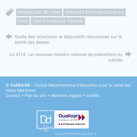
BORRÉLIOSE DE LYME
DONNÉES ÉPIDÉMIOLOGIQUES
2020
SANTÉ PUBLIQUE FRANCE
Guide des structures et dispositifs ressources sur la
santé des jeunes
Le 3114 : un nouveau numéro national de prévention du
suicide
©
CoDES 06
- Comité Départemental d'éducation pour la santé des
Alpes-Maritimes
Contact
•
Plan du site
•
Mentions légales
•
Crédits
Datadock
La certification qualité a
Qualiopi