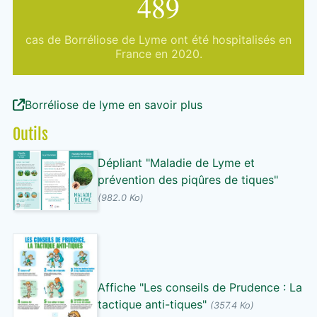
589
cas de Borréliose de Lyme ont été hospitalisés en
France en 2020.
Borréliose de lyme en savoir plus
Outils
Dépliant "Maladie de Lyme et
prévention des piqûres de tiques"
(982.0 Ko)
Affiche "Les conseils de Prudence : La
tactique anti-tiques"
(357.4 Ko)