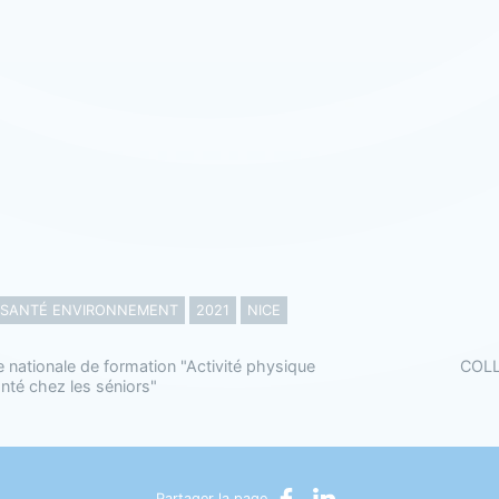
SANTÉ ENVIRONNEMENT
2021
NICE
 nationale de formation "Activité physique
COLLE
anté chez les séniors"
Partager sur Facebook
Partager sur LinkedIn
Partager la page