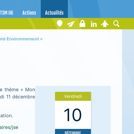
TSM 06
Actions
Actualités
nté Environnement »
 le thème « Mon
edi 11 décembre
Vendredi
10
ation.
aires/jse
DÉCEMBRE