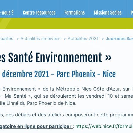
d'éducation pour la santé des Alpes-Maritimes
-nous ?
Centre ressources
Formations
Missions Socles
P
ualités
Actualités archivées
Actualités 2021
Journées Sa
s Santé Environnement »
1 décembre 2021 - Parc Phoenix - Nice
 Environnement » de la Métropole Nice Côte d’Azur, sur
- Ma Santé », qui se dérouleront les vendredi 10 et sam
alle Linné du Parc Phoenix de Nice.
s, des débats et des ateliers composeront cette programm
igatoire en ligne pour participer
:
https://web.nice.fr/formul