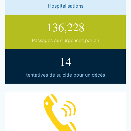
Hospitalisations
153,318
Passages aux urgences par an
16
tentatives de suicide pour un décès