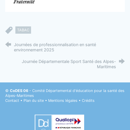
TABAC
Journées de professionnalisation en santé
environnement 2025
Journée Départementale Sport Santé des Alpes-
Maritimes
©
CoDES 06
- Comité Départemental d'éducation pour la santé des
Alpes-Maritimes
Contact
•
Plan du site
•
Mentions légales
•
Crédits
Datadock