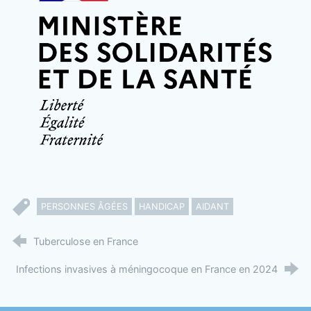
PERSONNES ÂGÉES
HANDICAP
AIDANT
Tuberculose en France
Infections invasives à méningocoque en France en 2024