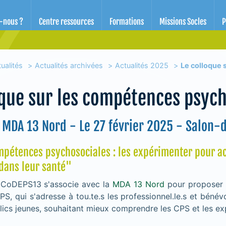
d'éducation pour la santé des Alpes-Maritimes
-nous ?
Centre ressources
Formations
Missions Socles
P
ualités
Actualités archivées
Actualités 2025
Le colloque 
oque sur les compétences psyc
 MDA 13 Nord - Le 27 février 2025 - Salon
ompétences psychosociales : les expérimenter pour 
dans leur santé"
 CoDEPS13 s'associe avec la
MDA 13 Nord
pour proposer 
S, qui s'adresse à tou.te.s les professionnel.le.s et bénév
ics jeunes, souhaitant mieux comprendre les CPS et les ex