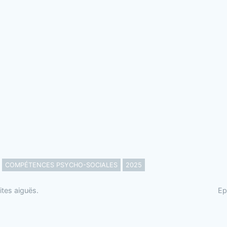
COMPÉTENCES PSYCHO-SOCIALES
2025
ites aiguës.
Ep