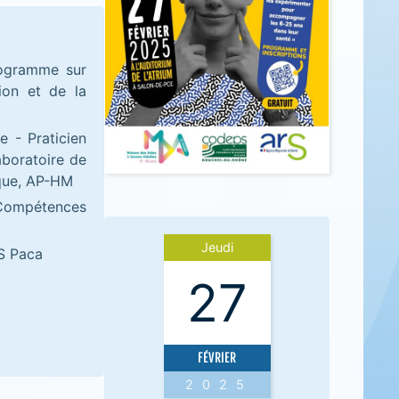
programme sur
ion et de la
e - Praticien
aboratoire de
ique, AP-HM
ompétences
Jeudi
RS Paca
27
FÉVRIER
2025