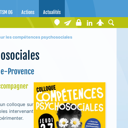
TSM 06
Actions
Actualités
sur les compétences psychosociales
hosociales
-de-Provence
accompagner
un colloque sur
oles intervenant
périmenter.