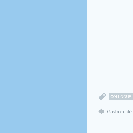
COLLOQUE
Gastro-entér