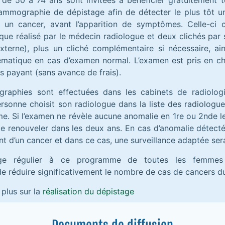
de 50 à 74 ans sont invitées à bénéficier gratuitement t
ammographie de dépistage afin de détecter le plus tôt un
 un cancer, avant l’apparition de symptômes. Celle-ci
que réalisé par le médecin radiologue et deux clichés par 
xterne), plus un cliché complémentaire si nécessaire, ai
ématique en cas d’examen normal. L’examen est pris en c
rs payant (sans avance de frais).
aphies sont effectuées dans les cabinets de radiologi
ersonne choisit son radiologue dans la liste des radiologue
. Si l’examen ne révèle aucune anomalie en 1re ou 2nde lec
e renouveler dans les deux ans. En cas d’anomalie détectée,
t d’un cancer et dans ce cas, une surveillance adaptée se
ge régulier à ce programme de toutes les femmes
de réduire significativement le nombre de cas de cancers du
 plus sur la
réalisation du dépistage