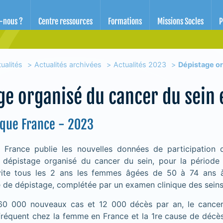
d'éducation pour la santé des Alpes-Maritimes
-nous ?
Centre ressources
Formations
Missions Socles
P
ualités
Actualités archivées
Actualités 2023
Dépistage or
ge organisé du cancer du sein
ique France - 2023
e France publie les nouvelles données de participation
dépistage organisé du cancer du sein, pour la période
ite tous les 2 ans les femmes âgées de 50 à 74 ans à
e dépistage, complétée par un examen clinique des seins
60 000 nouveaux cas et 12 000 décès par an, le cancer 
 fréquent chez la femme en France et la 1re cause de décès