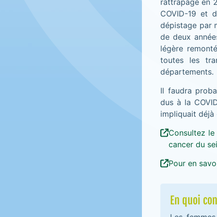
rattrapage en 2
COVID-19 et d
dépistage par 
de deux années
légère remont
toutes les tr
départements.
Il faudra prob
dus à la COVID
impliquait déjà
Consultez le
cancer du se
Pour en savoi
En quoi co