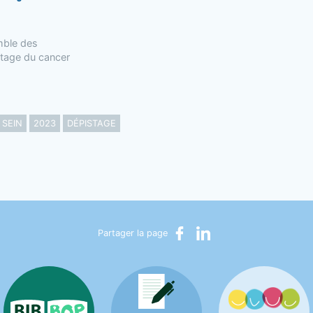
mble des
tage du cancer
 SEIN
2023
DÉPISTAGE
Partager sur Facebook
Partager sur LinkedIn
Partager la page