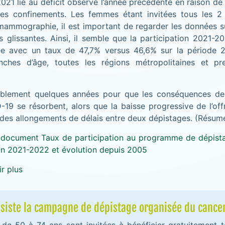
021 lié au déficit observé l’année précédente en raison d
es confinements. Les femmes étant invitées tous les 2 
mammographie, il est important de regarder les données s
 glissantes. Ainsi, il semble que la participation 2021-
ée avec un taux de 47,7% versus 46,6% sur la période 
anches d’âge, toutes les régions métropolitaines et pr
ablement quelques années pour que les conséquences de
-19 se résorbent, alors que la baisse progressive de l’off
 des allongements de délais entre deux dépistages. (Résumé
 document Taux de participation au programme de dépist
in 2021-2022 et évolution depuis 2005
r plus
nsiste la campagne de dépistage organisée du cancer