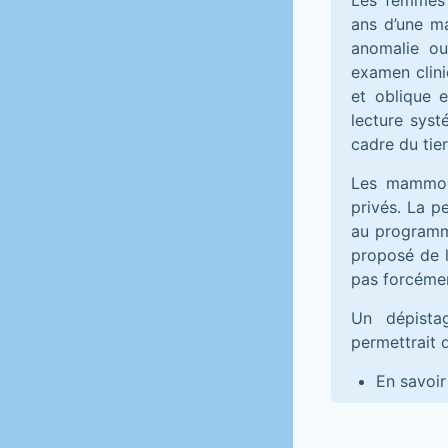
Les femmes 
ans d’une m
anomalie ou
examen clini
et oblique e
lecture syst
cadre du tie
Les mammogr
privés. La p
au programme
proposé de l
pas forcémen
Un dépista
permettrait 
En savoir