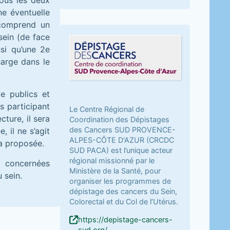
ous les deux
e éventuelle
 comprend un
sein (de face
nsi qu’une 2e
harge dans le
e publics et
s participant
Le Centre Régional de
ture, il sera
Coordination des Dépistages
des Cancers SUD PROVENCE-
 il ne s’agit
ALPES-CÔTE D'AZUR (CRCDC
ra proposée.
SUD PACA) est l’unique acteur
régional missionné par le
 concernées
Ministère de la Santé, pour
 sein.
organiser les programmes de
dépistage des cancers du Sein,
Colorectal et du Col de l’Utérus.
https://depistage-cancers-
sud.org/