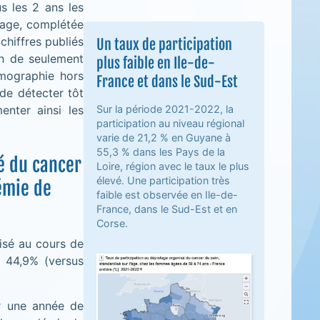
s les 2 ans les
age, complétée
chiffres publiés
Un taux de participation
on de seulement
plus faible en Ile-de-
mmographie hors
France et dans le Sud-Est
de détecter tôt
Sur la période 2021-2022, la
nter ainsi les
participation au niveau régional
varie de 21,2 % en Guyane à
55,3 % dans les Pays de la
é du cancer
Loire, région avec le taux le plus
élevé. Une participation très
émie de
faible est observée en Ile-de-
France, dans le Sud-Est et en
Corse.
sé au cours de
e 44,9% (versus
ar une année de