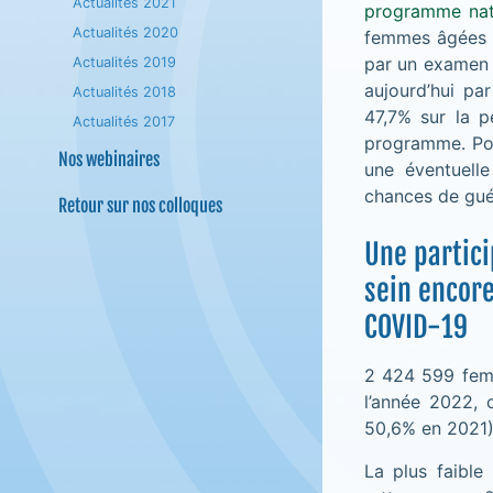
Actualités 2021
programme nat
Actualités 2020
femmes âgées 
par un examen c
Actualités 2019
aujourd’hui pa
Actualités 2018
47,7% sur la p
Actualités 2017
programme. Pou
Nos webinaires
une éventuell
chances de gué
Retour sur nos colloques
Une partic
sein encor
COVID-19
2 424 599 fem
l’année 2022, 
50,6% en 2021)
La plus faible