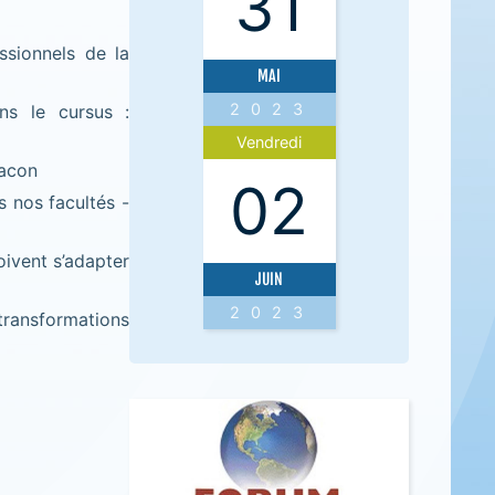
31
ssionnels de la
MAI
2023
ns le cursus :
Vendredi
Bacon
02
s nos facultés -
oivent s’adapter
JUIN
2023
transformations