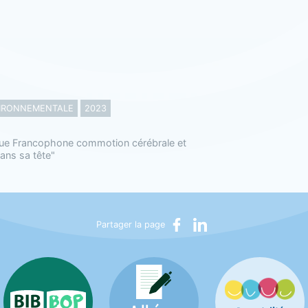
IRONNEMENTALE
2023
ue Francophone commotion cérébrale et
ans sa tête"
Partager sur Facebook
Partager sur LinkedIn
Partager la page