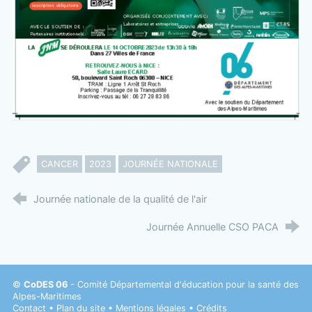
CANCER
2023
JOURNÉE NATIONALE
Journée nationale de la qualité de l'air
Journée Annuelle CSO PACA
©
CoDES 06
- Comité Départemental d'éducation pour la santé des
Alpes-Maritimes
Contact
•
Plan du site
•
Mentions légales
•
Crédits