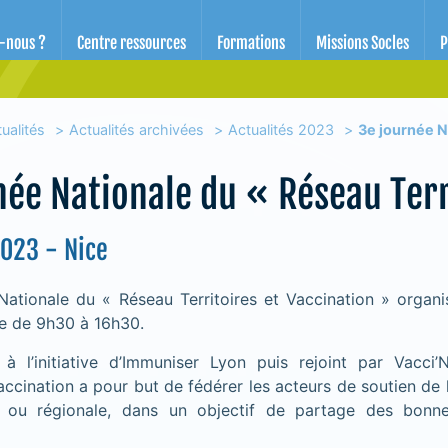
d'éducation pour la santé des Alpes-Maritimes
-nous ?
Centre ressources
Formations
Missions Socles
P
ualités
Actualités archivées
Actualités 2023
3e journée N
née Nationale du « Réseau Terr
2023 - Nice
Nationale du « Réseau Territoires et Vaccination » organi
ce de 9h30 à 16h30.
 l’initiative d’Immuniser Lyon puis rejoint par Vacci’
Vaccination a pour but de fédérer les acteurs de soutien de 
le ou régionale, dans un objectif de partage des bonn