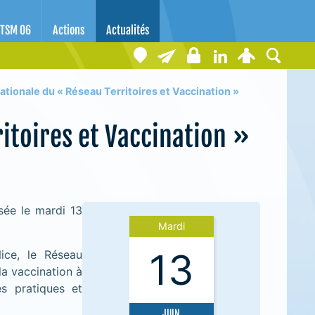
TSM 06
Actions
Actualités
ationale du « Réseau Territoires et Vaccination »
itoires et Vaccination »
sée le mardi 13
Mardi
13
Nice, le Réseau
la vaccination à
es pratiques et
JUIN