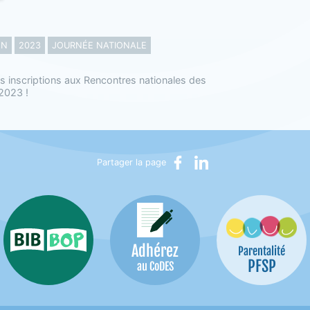
ON
2023
JOURNÉE NATIONALE
s inscriptions aux Rencontres nationales des
 2023 !
Partager sur Facebook
Partager sur LinkedIn
Partager la page
Adhérez
Bib-Bop
Parentalité
PFSP
au CoDES