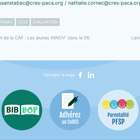
ssanstabac@cres-paca.org
/
nathalie.cornec@cres-paca.or
 TABAC
2022
ÉVALUATION
et de la CAF : Les jeunes INNOV’ dans le 06.
Lanc
Partager sur Facebook
Partager sur LinkedIn
Partager la page
Adhérez
Bib-Bop
Parentalité
PFSP
au CoDES