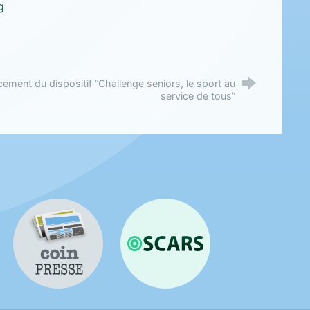
g
ement du dispositif “Challenge seniors, le sport au
service de tous”
Coin presse
OSCARS