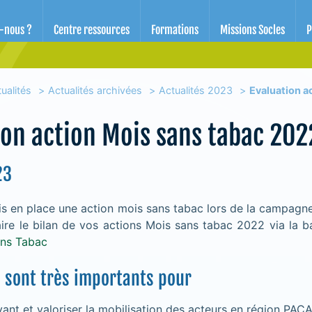
d'éducation pour la santé des Alpes-Maritimes
-nous ?
Centre ressources
Formations
Missions Socles
P
ualités
Actualités archivées
Actualités 2023
Evaluation a
ion action Mois sans tabac 202
23
is en place une action mois sans tabac lors de la campagn
faire le bilan de vos actions Mois sans tabac 2022 via la 
ans Tabac
 sont très importants pour
ant et valoriser la mobilisation des acteurs en région PAC