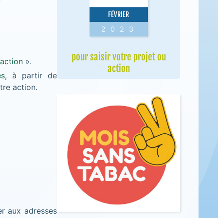
FÉVRIER
2023
pour saisir votre projet ou
 action
».
action
es
, à partir de
tre action.
er aux adresses