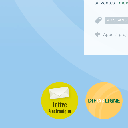
suivantes :
moi
MOIS SANS
Appel à proj
Lettre
Difenligne
électronique