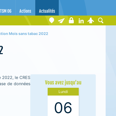
TSM 06
Actions
Actualités
ction Mois sans tabac 2022
2
e 2022, le CRES
Vous avez jusqu’au
base de données
Lundi
06
A