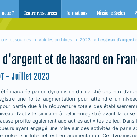
d'éducation pour la santé des Alpes-Maritimes
-nous ?
Centre ressources
Formations
Missions Socles
P
ntre ressources
Voir les archives
2023
Les jeux d'argent
x d'argent et de hasard en Fra
T - Juillet 2023
 été marquée par un dynamisme du marché des jeux d’arge
egistre une forte augmentation pour atteindre un nivea
pour partie due à la réouverture totale des établissement
iveau d’activité similaire à celui enregistré avant la crise 
hausse profite également aux autres activités de jeu. Dans
ueurs ayant engagé une mise sur des activités de paris sp
de poker sur Internet est en augmentation. Ce dynamism