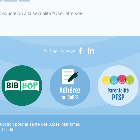
éducation à la sexualité "Oser être soi-
Partager sur Facebook
Partager sur LinkedIn
Partager la page
Adhérez
Bib-Bop
Parentalité
PFSP
au CoDES
on pour la Santé des Alpes-Maritimes
ucation pour la santé des Alpes-Maritimes
•
Crédits