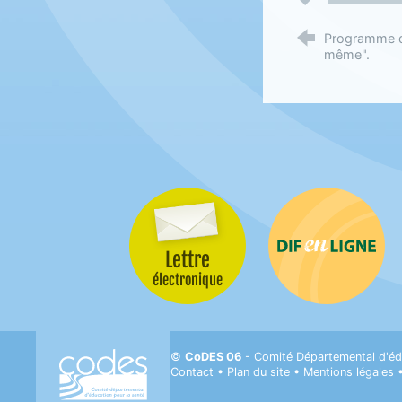
Programme d’
même".
Lettre
Difenligne
électronique
CODES 06- Comité départemental d'Éducati
©
CoDES 06
- Comité Départemental d'éd
Contact
•
Plan du site
•
Mentions légales