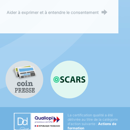
Aider à exprimer et à entendre le consentement
Coin presse
OSCARS
Datadock
La certification qualité a été
Qualiopi
délivrée au titre de la catégorie
d'action suivante :
Actions de
formation