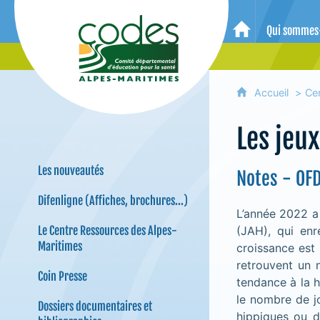
CoDES 06 - Comité départemental 
Qui sommes
Accueil
Accueil
Ce
Les jeu
Les nouveautés
Notes - OFD
Difenligne (Affiches, brochures...)
L’année 2022 a
Le Centre Ressources des Alpes-
(JAH), qui enr
Maritimes
croissance est 
retrouvent un n
Coin Presse
tendance à la 
le nombre de jo
Dossiers documentaires et
hippiques ou 