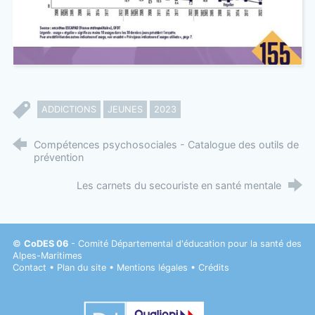
ADDICTIONS
JEUNES
2023
Compétences psychosociales - Catalogue des outils de
prévention
Les carnets du secouriste en santé mentale
©
CoDES 06
- Comité Départemental d'éducation pour la santé des
Alpes-Maritimes
Contact
•
Plan du site
•
Mentions légales
•
Crédits
Datadock