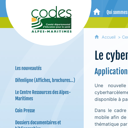
CoDES 06 - Comité départemental 
Qui sommes
Accueil
Accueil
Ce
Le cybe
Les nouveautés
Applicatio
Difenligne (Affiches, brochures...)
Une nouvelle
Le Centre Ressources des Alpes-
cyberharcèlemen
Maritimes
disponible à pa
Dans le cadre 
Coin Presse
mobile afin de
Dossiers documentaires et
thématique par 