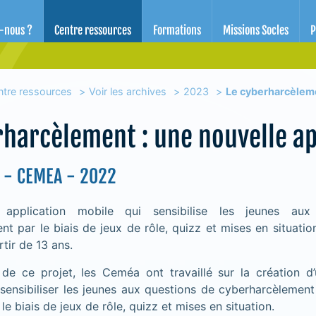
d'éducation pour la santé des Alpes-Maritimes
-nous ?
Centre ressources
Formations
Missions Socles
P
ntre ressources
Voir les archives
2023
Le cyberharcèleme
rharcèlement : une nouvelle ap
n - CEMEA - 2022
 application mobile qui sensibilise les jeunes aux
t par le biais de jeux de rôle, quizz et mises en situati
rtir de 13 ans.
de ce projet, les Ceméa ont travaillé sur la création d’
 sensibiliser les jeunes aux questions de cyberharcèlement
le biais de jeux de rôle, quizz et mises en situation.