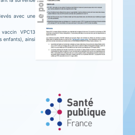
vant la survenue
élevés avec une
e vaccin VPC13
 enfants), ainsi