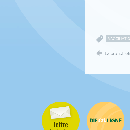
VACCINATI
La bronchiolit
Lettre
Difenligne