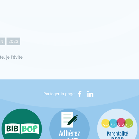
ON
2023
e, je l'évite
Partager sur Facebook
Partager sur LinkedIn
Partager la page
Adhérez
Bib-Bop
Parentalité