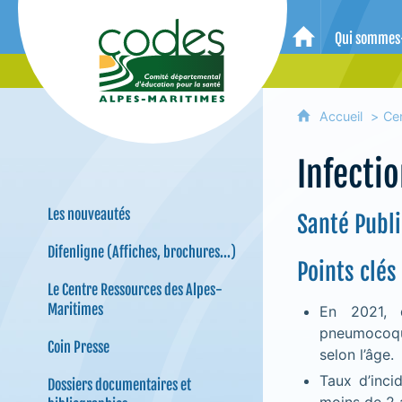
CoDES 06 - Comité départemental 
Qui sommes
Accueil
Accueil
Ce
Infecti
Les nouveautés
Santé Publ
Difenligne (Affiches, brochures...)
Points clés
Le Centre Ressources des Alpes-
Maritimes
En 2021, d
pneumocoqu
Coin Presse
selon l’âge.
Taux d’inci
Dossiers documentaires et