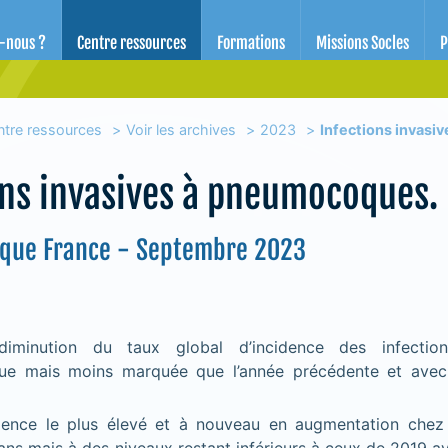
d'éducation pour la santé des Alpes-Maritimes
-nous ?
Centre ressources
Formations
Missions Socles
P
ntre ressources
Voir les archives
2023
Infections invasi
ons invasives à pneumocoques. 
ique France - Septembre 2023
iminution du taux global d’incidence des infectio
e mais moins marquée que l’année précédente et avec 
dence le plus élevé et à nouveau en augmentation chez