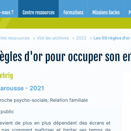
d'éducation pour la santé des Alpes-Maritimes
-nous ?
Centre ressources
Formations
Missions Socles
P
ntre ressources
Voir les archives
2022
Les 50 règles d'o
règles d'or pour occuper son e
ehrig
Larousse - 2021
oche psycho-sociale, Relation familiale
 public
evient de plus en plus dépendant des écrans et
 pas comment maîtriser et limiter ses temps de