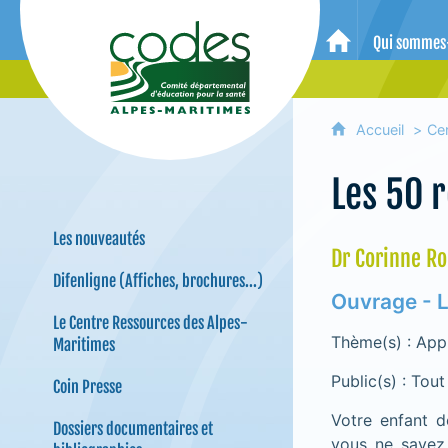
CoDES 06 - Comité départemental 
Qui sommes
Accueil
Accueil
Ce
Les 50 
Les nouveautés
Dr Corinne Ro
Difenligne (Affiches, brochures...)
Ouvrage - 
Le Centre Ressources des Alpes-
Thème(s) : Appr
Maritimes
Public(s) : Tout
Coin Presse
Votre enfant d
Dossiers documentaires et
vous ne savez