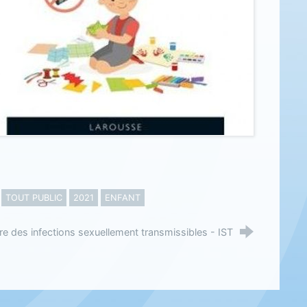
TOUT PUBLIC
2021
ENFANT
vre des infections sexuellement transmissibles - IST