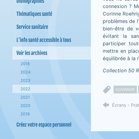
bibliographies
connexion ? Mé
Corinne Roehri
Thématiques santé
problèmes de l’
Service sanitaire
bien-être de 
évitant la san
L'info santé accessible à tous
participer tou
mettre en plac
Voir les archives
équilibrée à la
2018
Collection 50 R
2024
2023
2022
OUVRAGE
2021
Écrans - Pra
2020
2019
Créez votre espace personnel