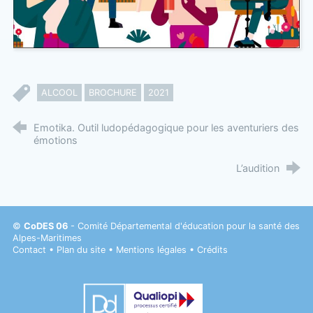
ALCOOL
BROCHURE
2021
Emotika. Outil ludopédagogique pour les aventuriers des
émotions
L’audition
©
CoDES 06
- Comité Départemental d'éducation pour la santé des
Alpes-Maritimes
Contact
•
Plan du site
•
Mentions légales
•
Crédits
Datadock