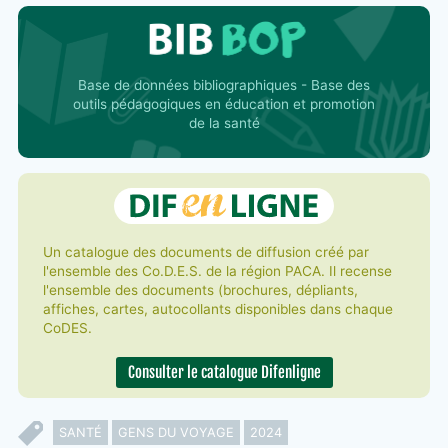
Base de données bibliographiques - Base des
outils pédagogiques en éducation et promotion
de la santé
Un catalogue des documents de diffusion créé par
l'ensemble des Co.D.E.S. de la région PACA. Il recense
l'ensemble des documents (brochures, dépliants,
affiches, cartes, autocollants disponibles dans chaque
CoDES.
Consulter le catalogue Difenligne
SANTÉ
GENS DU VOYAGE
2024