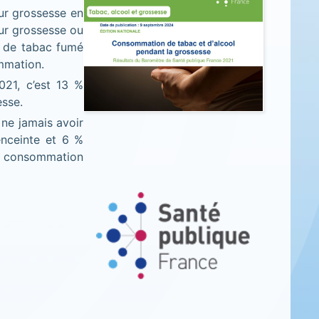
ur grossesse en
eur grossesse ou
é de tabac fumé
ommation.
21, c’est 13 %
esse.
ne jamais avoir
enceinte et 6 %
e consommation