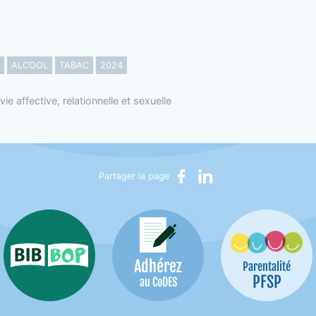
ALCOOL
TABAC
2024
vie affective, relationnelle et sexuelle
Partager sur Facebook
Partager sur LinkedIn
Partager la page
Adhérez
Bib-Bop
Parentalité
PFSP
au CoDES