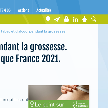
TSM 06
Actions
Actualités
abac et d'alcool pendant la grossesse.
ndant la grossesse.
ique France 2021.
orsqu’elles ont