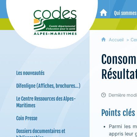
CoDES 06 - Comité départemental 
Qui sommes
Accueil
Accueil
Ce
Consomm
Résulta
Les nouveautés
Difenligne (Affiches, brochures...)
Dernière modif
Le Centre Ressources des Alpes-
Maritimes
Points clés
Coin Presse
Parmi les m
Dossiers documentaires et
appris leur 