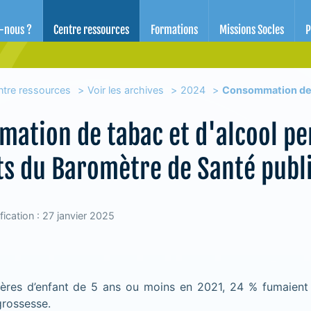
d'éducation pour la santé des Alpes-Maritimes
-nous ?
Centre ressources
Formations
Missions Socles
P
ntre ressources
Voir les archives
2024
Consommation de t
ation de tabac et d'alcool pe
ts du Baromètre de Santé publ
ication : 27 janvier 2025
ères d’enfant de 5 ans ou moins en 2021, 24 % fumaient l
grossesse.