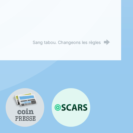
Sang tabou. Changeons les règles
Coin presse
OSCARS