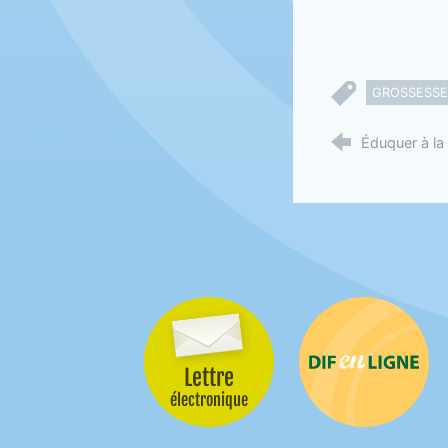
GROSSESSE
Éduquer à la 
Lettre
Difenligne
électronique