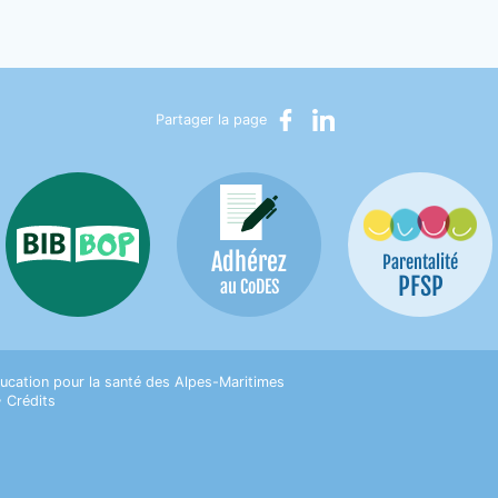
Partager sur Facebook
Partager sur LinkedIn
Partager la page
Adhérez
Bib-Bop
Parentalité
PFSP
au CoDES
on pour la Santé des Alpes-Maritimes
ucation pour la santé des Alpes-Maritimes
•
Crédits