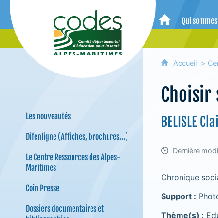
CoDES 06 - Comité départemental 
Qui sommes
Accueil
Accueil
Ce
Choisir
Les nouveautés
BELISLE Cla
Difenligne (Affiches, brochures...)
Dernière modi
Le Centre Ressources des Alpes-
Maritimes
Chronique soci
Coin Presse
Support :
Photo
Dossiers documentaires et
Thème(s) :
Edu