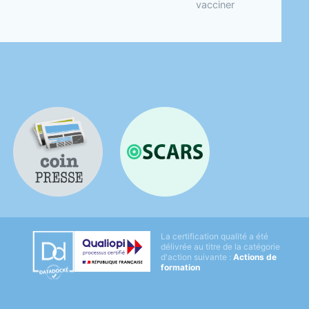
vacciner
Coin presse
OSCARS
Datadock
La certification qualité a été
Qualiopi
délivrée au titre de la catégorie
d'action suivante :
Actions de
formation