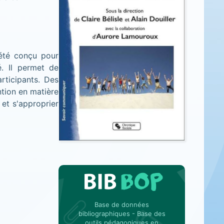
 été conçu pour
é. Il permet de
rticipants. Des
ntion en matière
et s'approprier
Base de données
bibliographiques - Base des
outils pédagogiques en