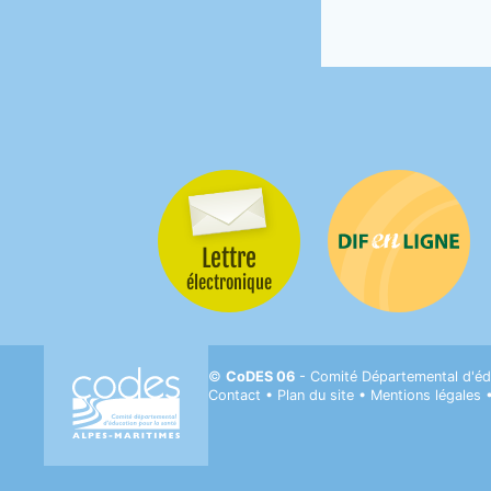
Lettre
Difenligne
électronique
CODES 06- Comité départemental d'Éducati
©
CoDES 06
- Comité Départemental d'éd
Contact
•
Plan du site
•
Mentions légales