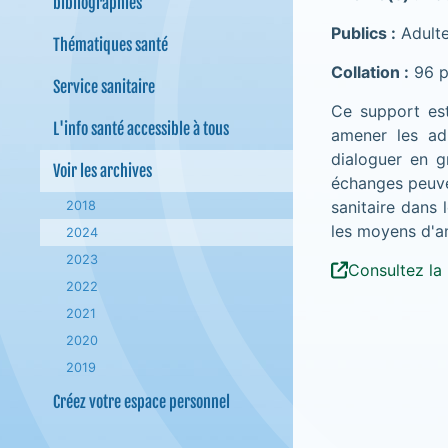
bibliographies
Publics :
Adulte
Thématiques santé
Collation :
96 p.
Service sanitaire
Ce support est
L'info santé accessible à tous
amener les adu
dialoguer en g
Voir les archives
échanges peuven
sanitaire dans
2018
les moyens d'a
2024
2023
Consultez la 
2022
2021
2020
2019
Créez votre espace personnel