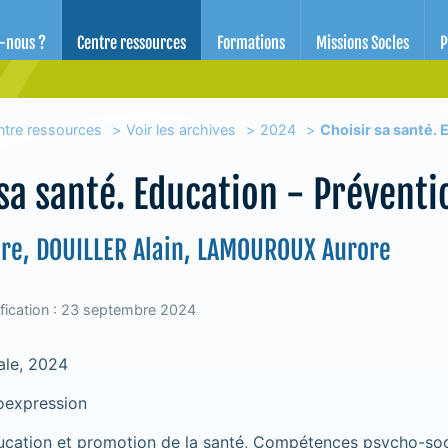
d'éducation pour la santé des Alpes-Maritimes
-nous ?
Centre ressources
Formations
Missions Socles
P
ntre ressources
Voir les archives
2024
Choisir sa santé. 
 sa santé. Education - Prévent
ire, DOUILLER Alain, LAMOUROUX Aurore
fication : 23 septembre 2024
ale, 2024
expression
cation et promotion de la santé, Compétences psycho-soc