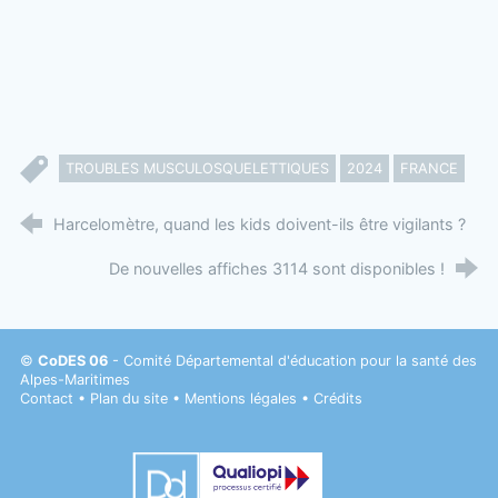
TROUBLES MUSCULOSQUELETTIQUES
2024
FRANCE
Harcelomètre, quand les kids doivent-ils être vigilants ?
De nouvelles affiches 3114 sont disponibles !
©
CoDES 06
- Comité Départemental d'éducation pour la santé des
Alpes-Maritimes
Contact
•
Plan du site
•
Mentions légales
•
Crédits
Datadock