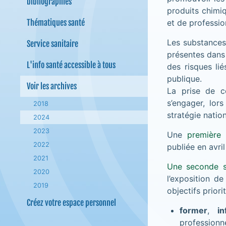
bibliographies
produits chimiq
Thématiques santé
et de professio
Les substances
Service sanitaire
présentes dans
L'info santé accessible à tous
des risques li
publique.
Voir les archives
La prise de c
s’engager, lor
2018
stratégie natio
2024
2023
Une
première 
2022
publiée en avril
2021
Une seconde s
2020
l’exposition d
2019
objectifs priorit
Créez votre espace personnel
former
,
i
professionn