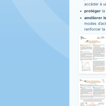
accéder à un
protéger
la
améliorer l
modes d’acti
renforcer la