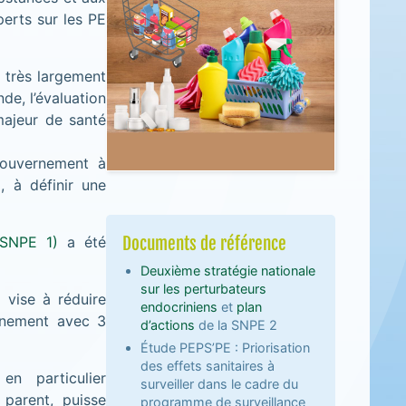
perts sur les PE
 très largement
e, l’évaluation
majeur de santé
Gouvernement à
, à définir une
(SNPE 1)
a été
Documents de référence
Deuxième stratégie nationale
sur les perturbateurs
 vise à réduire
endocriniens
et
plan
onnement avec 3
d’actions
de la SNPE 2
Étude PEPS’PE : Priorisation
des effets sanitaires à
en particulier
surveiller dans le cadre du
 parent, puisse
programme de surveillance