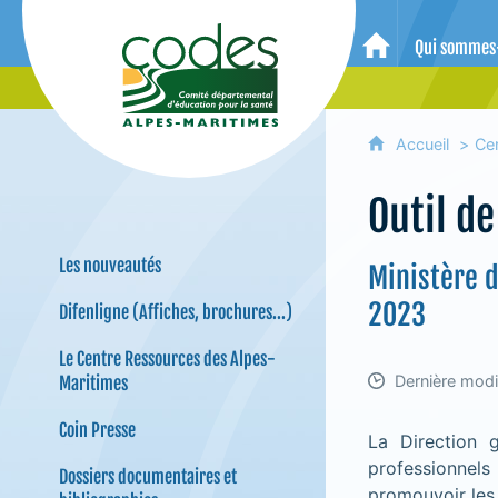
CoDES 06 - Comité départemental 
Qui sommes
Accueil
Accueil
Ce
Outil d
Les nouveautés
Ministère d
2023
Difenligne (Affiches, brochures...)
Le Centre Ressources des Alpes-
Dernière modif
Maritimes
Coin Presse
La Direction 
professionnels
Dossiers documentaires et
promouvoir les 