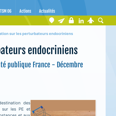
TSM 06
Actions
Actualités
sation sur les perturbateurs endocriniens
rbateurs endocriniens
anté publique France - Décembre
estination des
r sur les PE et
ubstances et aux