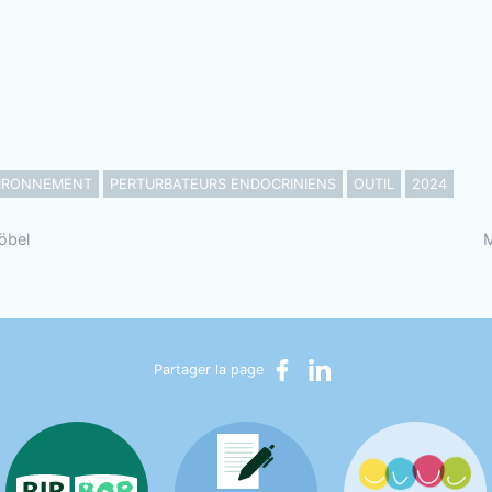
IRONNEMENT
PERTURBATEURS ENDOCRINIENS
OUTIL
2024
röbel
M
Partager sur Facebook
Partager sur LinkedIn
Partager la page