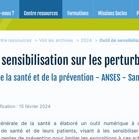
d'éducation pour la santé des Alpes-Maritimes
-nous ?
Centre ressources
Formations
Missions Socles
P
ntre ressources
Voir les archives
2024
Outil de sensibili
e sensibilisation sur les pertu
e la santé et de la prévention - ANSES - S
ication : 15 février 2024
générale de la santé a élaboré un outil numérique à d
 de santé et de leurs patients, visant à les sensibilise
gestes de prévention pour limiter les expositions à ces s