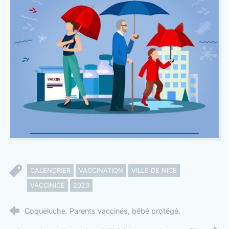
CALENDRIER
VACCINATION
VILLE DE NICE
VACCINICE
2023
Coqueluche. Parents vaccinés, bébé protégé.