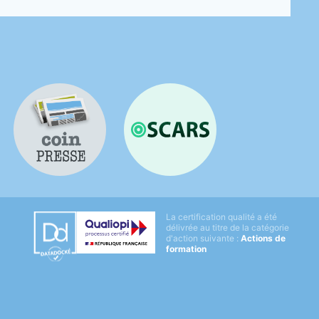
Coin presse
OSCARS
Datadock
La certification qualité a été
Qualiopi
délivrée au titre de la catégorie
d'action suivante :
Actions de
formation