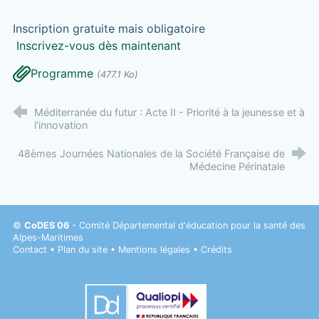
Inscription gratuite mais obligatoire
Inscrivez-vous dès maintenant
Programme
(477.1 Ko)
Méditerranée du futur : Acte II - Priorité à la jeunesse et à
l'innovation
48èmes Journées Nationales de la Société Française de
Médecine Périnatale
©
CoDES 06
- Comité Départemental d'éducation pour la santé des
Alpes-Maritimes
Contact
•
Plan du site
•
Mentions légales
•
Crédits
Datadock