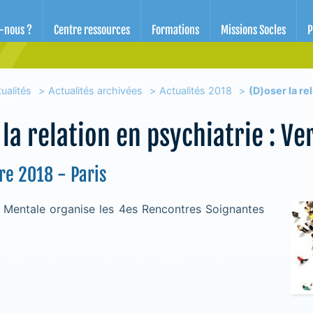
d'éducation pour la santé des Alpes-Maritimes
-nous ?
Centre ressources
Formations
Missions Socles
P
ualités
Actualités archivées
Actualités 2018
(D)oser la re
la relation en psychiatrie : Ve
re 2018 - Paris
 Mentale organise les 4es Rencontres Soignantes