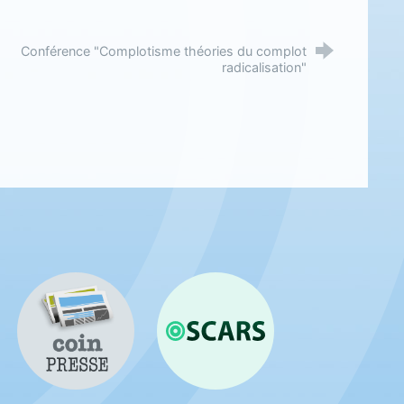
Conférence "Complotisme théories du complot
radicalisation"
Coin presse
OSCARS