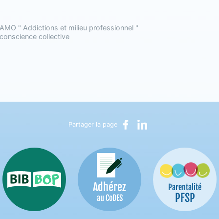
MO " Addictions et milieu professionnel "
 conscience collective
Partager sur Facebook
Partager sur LinkedIn
Partager la page
Adhérez
Bib-Bop
Parentalité
PFSP
au CoDES