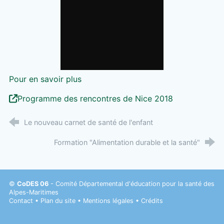
Pour en savoir plus
Programme des rencontres de Nice 2018
Le nouveau carnet de santé de l'enfant
Formation "Alimentation durable et la santé"
©
CoDES 06
- Comité Départemental d'éducation pour la santé des
Alpes-Maritimes
Contact
•
Plan du site
•
Mentions légales
•
Crédits