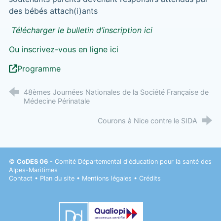
des bébés attach(i)ants
Télécharger le bulletin d’inscription ici
Ou inscrivez-vous en ligne ici
Programme
48èmes Journées Nationales de la Société Française de
Médecine Périnatale
Courons à Nice contre le SIDA
©
CoDES 06
- Comité Départemental d'éducation pour la santé des
Alpes-Maritimes
Contact
•
Plan du site
•
Mentions légales
•
Crédits
Datadock