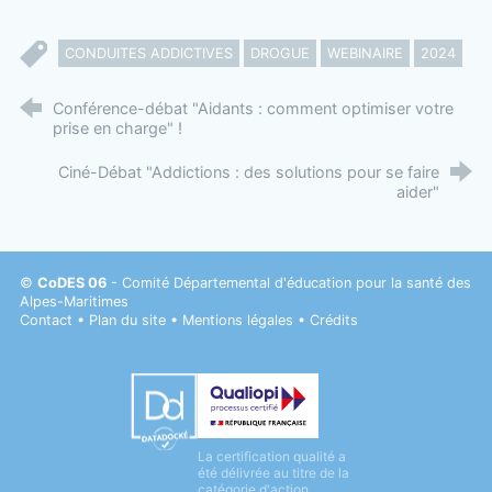
CONDUITES ADDICTIVES
DROGUE
WEBINAIRE
2024
Conférence-débat "Aidants : comment optimiser votre
prise en charge" !
Ciné-Débat "Addictions : des solutions pour se faire
aider"
©
CoDES 06
- Comité Départemental d'éducation pour la santé des
Alpes-Maritimes
Contact
•
Plan du site
•
Mentions légales
•
Crédits
Datadock
La certification qualité a
Qualiopi
été délivrée au titre de la
catégorie d'action