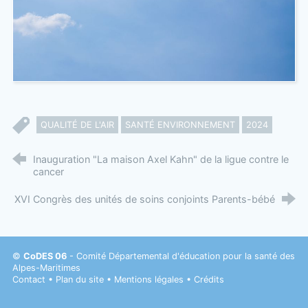
QUALITÉ DE L'AIR
SANTÉ ENVIRONNEMENT
2024
Inauguration "La maison Axel Kahn" de la ligue contre le
cancer
XVI Congrès des unités de soins conjoints Parents-bébé
©
CoDES 06
- Comité Départemental d'éducation pour la santé des
Alpes-Maritimes
Contact
•
Plan du site
•
Mentions légales
•
Crédits