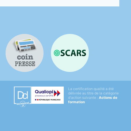
Coin presse
OSCARS
Datadock
La certification qualité a été
Qualiopi
délivrée au titre de la catégorie
d'action suivante :
Actions de
formation