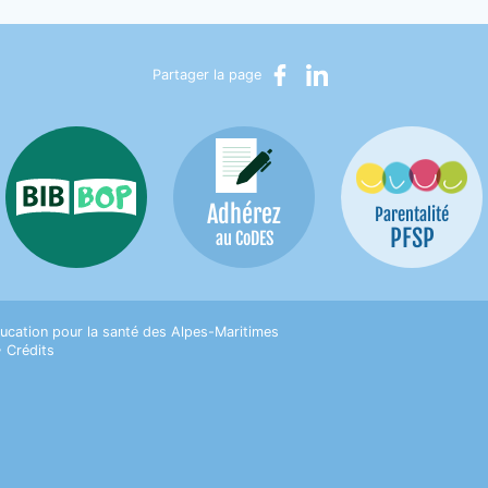
Partager sur Facebook
Partager sur LinkedIn
Partager la page
Adhérez
Bib-Bop
Parentalité
PFSP
au CoDES
on pour la Santé des Alpes-Maritimes
ucation pour la santé des Alpes-Maritimes
•
Crédits