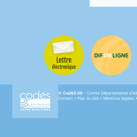
Lettre
Difenligne
électronique
CODES 06- Comité départemental d'Éducati
©
CoDES 06
- Comité Départemental d'éd
Contact
•
Plan du site
•
Mentions légales