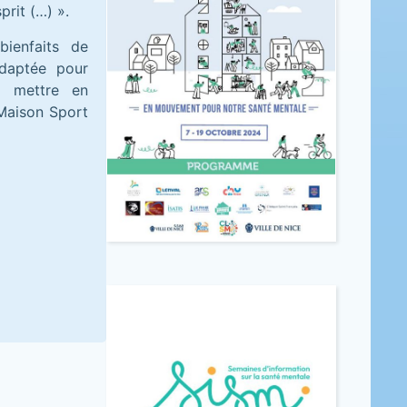
prit (…) ».
bienfaits de
 adaptée pour
s mettre en
Maison Sport