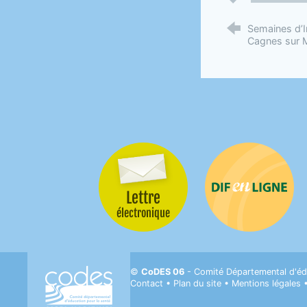
Semaines d’I
Cagnes sur 
Lettre
Difenligne
électronique
CODES 06- Comité départemental d'Éducati
©
CoDES 06
- Comité Départemental d'éd
Contact
•
Plan du site
•
Mentions légales