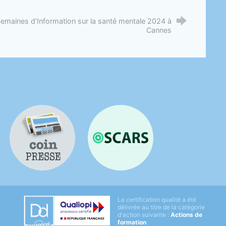
emaines d’Information sur la santé mentale 2024 à
Cannes
Coin presse
OSCARS
Datadock
La certification qualité a été
Qualiopi
délivrée au titre de la catégorie
d'action suivante :
Actions de
formation