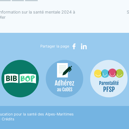
nformation sur la santé mentale 2024 à
S
Mer
Partager sur Facebook
Partager sur LinkedIn
Partager la page
Adhérez
Bib-Bop
Parentalité
PFSP
au CoDES
on pour la Santé des Alpes-Maritimes
ucation pour la santé des Alpes-Maritimes
•
Crédits