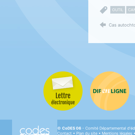
OUTIL
CA
Cas autocht
Lettre
Difenligne
électronique
CODES 06- Comité départemental d'Éducati
©
CoDES 06
- Comité Départemental d'éd
Contact
•
Plan du site
•
Mentions légales