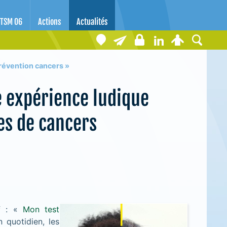
TSM 06
Actions
Actualités
révention cancers »
e expérience ludique
es de cancers
if : «
Mon test
 quotidien, les