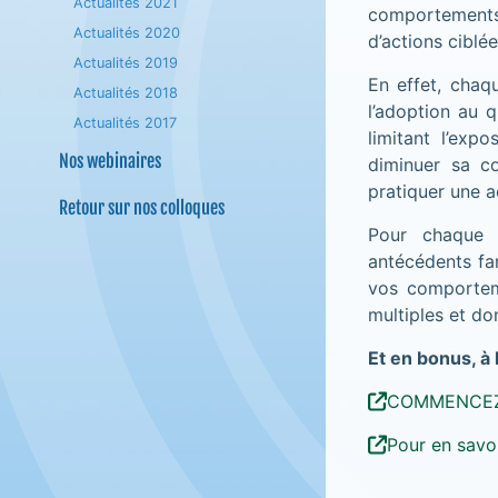
Actualités 2021
comportements
Actualités 2020
d’actions ciblé
Actualités 2019
En effet, cha
Actualités 2018
l’adoption au 
Actualités 2017
limitant l’exp
Nos webinaires
diminuer sa co
pratiquer une a
Retour sur nos colloques
Pour chaque t
antécédents fam
vos comportem
multiples et do
Et en bonus, à l
COMMENCEZ 
Pour en savoi