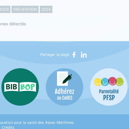
NCER
PRÉVENTION
2024
ones détectés
Partager sur Facebook
Partager sur LinkedIn
Partager la page
Adhérez
Bib-Bop
Parentalité
PFSP
au CoDES
on pour la Santé des Alpes-Maritimes
ucation pour la santé des Alpes-Maritimes
•
Crédits