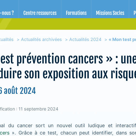
d'éducation pour la santé des Alpes-Maritimes
-nous ?
Centre ressources
Formations
Missions Socles
P
ualités
Actualités archivées
Actualités 2024
« Mon test p
est prévention cancers » : un
duire son exposition aux risqu
26 août 2024
fication : 11 septembre 2024
ional du cancer sort un nouvel outil ludique et interact
cers
». Grâce à ce test, chacun peut identifier, dans son