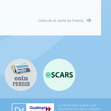
Canicule et santé en France.
Coin presse
OSCARS
Datadock
La certification qualité a été
Qualiopi
délivrée au titre de la catégorie