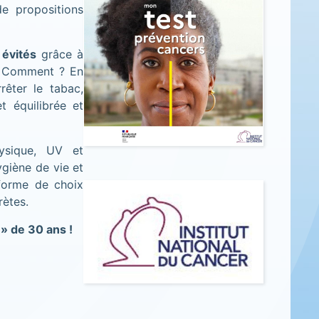
e propositions
 évités
grâce à
s. Comment ? En
rêter le tabac,
t équilibrée et
hysique, UV et
ygiène de vie et
forme de choix
rètes.
i » de 30 ans !