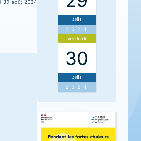
29
i 30 août 2024
AOÛT
2024
Vendredi
30
AOÛT
2024