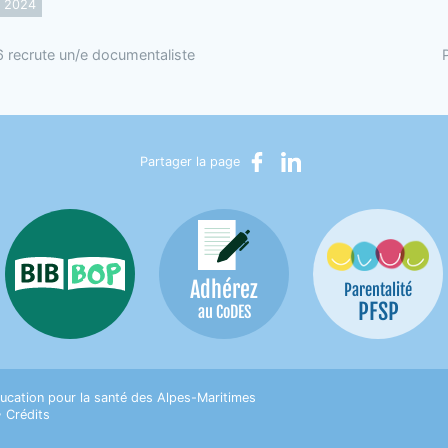
2024
recrute un/e documentaliste
Partager sur Facebook
Partager sur LinkedIn
Partager la page
Adhérez
Bib-Bop
Parentalité
PFSP
au CoDES
on pour la Santé des Alpes-Maritimes
ucation pour la santé des Alpes-Maritimes
•
Crédits