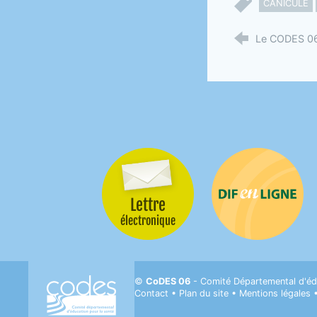
CANICULE
Le CODES 06 
Lettre
Difenligne
électronique
CODES 06- Comité départemental d'Éducati
©
CoDES 06
- Comité Départemental d'éd
Contact
•
Plan du site
•
Mentions légales