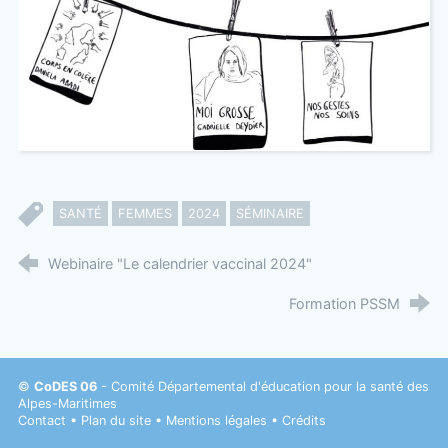
SANTÉ
FEMMES
2024
SÉMINAIRE
Webinaire "Le calendrier vaccinal 2024"
Formation PSSM
©
CoDES 06
- Comité Départemental d'éducation pour la santé des
Alpes-Maritimes
Contact
•
Plan du site
•
Mentions légales
•
Crédits