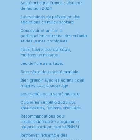
Santé publique France : résultats
de l’édition 2024
Interventions de prévention des
addictions en milieu scolaire
Concevoir et animer la
participation collective des enfants
et des jeunes protégé·es
Toux, fièvre, nez qui coule,
mettons un masque
Jeu de l'oie sans tabac
Baromètre de la santé mentale
Bien grandir avec les écrans : des
repères pour chaque âge
Les clichés de la santé mentale
Calendrier simplifié 2025 des
vaccinations, femmes enceintes
Recommandations pour
l'élaboration du 5e programme
national nutrition santé (PNNS)
Retrouver l’ensemble des