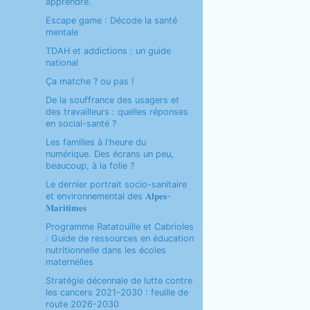
apprendre.
Escape game : Décode la santé
mentale
TDAH et addictions : un guide
national
Ça matche ? ou pas !
De la souffrance des usagers et
des travailleurs : quelles réponses
en social-santé ?
Les familles à l'heure du
numérique. Des écrans un peu,
beaucoup, à la folie ?
Le dernier portrait socio-sanitaire
et environnemental des 𝐀𝐥𝐩𝐞𝐬-
𝐌𝐚𝐫𝐢𝐭𝐢𝐦𝐞𝐬
Programme Ratatouille et Cabrioles
: Guide de ressources en éducation
nutritionnelle dans les écoles
maternelles
Stratégie décennale de lutte contre
les cancers 2021-2030 : feuille de
route 2026-2030