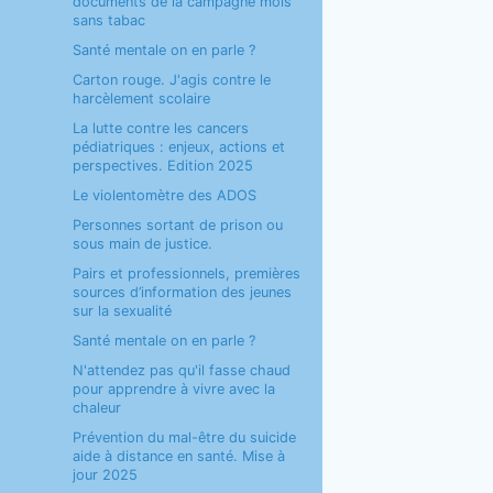
documents de la campagne mois
sans tabac
Santé mentale on en parle ?
Carton rouge. J'agis contre le
harcèlement scolaire
La lutte contre les cancers
pédiatriques : enjeux, actions et
perspectives. Edition 2025
Le violentomètre des ADOS
Personnes sortant de prison ou
sous main de justice.
Pairs et professionnels, premières
sources d’information des jeunes
sur la sexualité
Santé mentale on en parle ?
N'attendez pas qu'il fasse chaud
pour apprendre à vivre avec la
chaleur
Prévention du mal-être du suicide
aide à distance en santé. Mise à
jour 2025