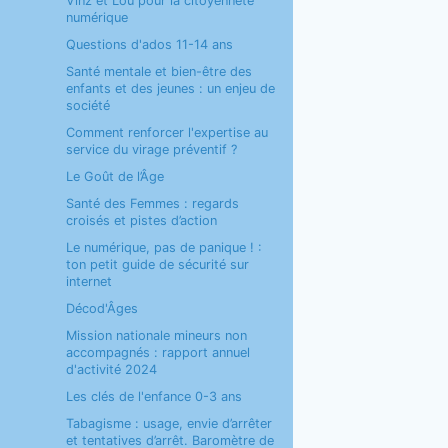
Vinz et Lou pour la citoyenneté
numérique
Questions d'ados 11-14 ans
Santé mentale et bien-être des
enfants et des jeunes : un enjeu de
société
Comment renforcer l'expertise au
service du virage préventif ?
Le Goût de l’Âge
Santé des Femmes : regards
croisés et pistes d’action
Le numérique, pas de panique ! :
ton petit guide de sécurité sur
internet
Décod'Âges
Mission nationale mineurs non
accompagnés : rapport annuel
d'activité 2024
Les clés de l'enfance 0-3 ans
Tabagisme : usage, envie d’arrêter
et tentatives d’arrêt. Baromètre de