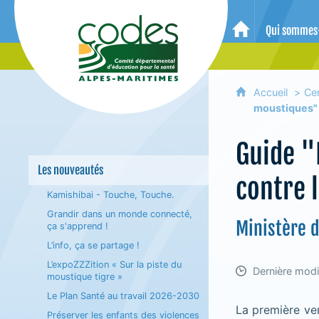
CoDES 06 - Comité départemental 
Qui sommes
Accueil
Accueil
Ce
moustiques"
Guide "L
Les nouveautés
contre 
Kamishibai - Touche, Touche.
Grandir dans un monde connecté,
Ministère d
ça s'apprend !
L’info, ça se partage !
L’expoZZZition « Sur la piste du
Dernière modif
moustique tigre »
Le Plan Santé au travail 2026-2030
La première ver
Préserver les enfants des violences