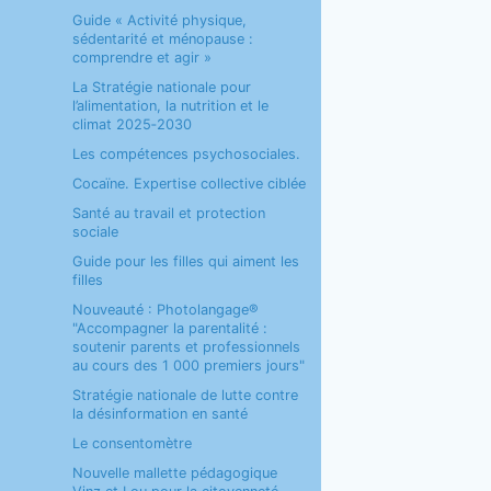
Guide « Activité physique,
sédentarité et ménopause :
comprendre et agir »
La Stratégie nationale pour
l’alimentation, la nutrition et le
climat 2025‑2030
Les compétences psychosociales.
Cocaïne. Expertise collective ciblée
Santé au travail et protection
sociale
Guide pour les filles qui aiment les
filles
Nouveauté : Photolangage®
"Accompagner la parentalité :
soutenir parents et professionnels
au cours des 1 000 premiers jours"
Stratégie nationale de lutte contre
la désinformation en santé
Le consentomètre
Nouvelle mallette pédagogique