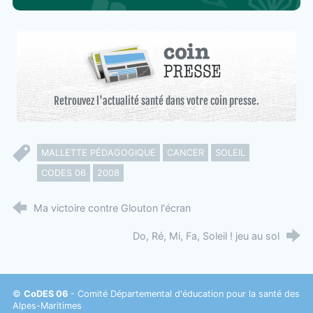
Retrouvez l'actualité santé dans votre coin presse.
MALLETTE PÉDAGOGIQUE
CANCER
SOLEIL
CODES 06
2008
Ma victoire contre Glouton l'écran
Do, Ré, Mi, Fa, Soleil ! jeu au sol
©
CoDES 06
- Comité Départemental d'éducation pour la santé des
Alpes-Maritimes