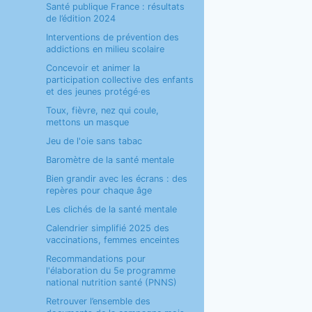
Santé publique France : résultats
de l’édition 2024
Interventions de prévention des
addictions en milieu scolaire
Concevoir et animer la
participation collective des enfants
et des jeunes protégé·es
Toux, fièvre, nez qui coule,
mettons un masque
Jeu de l'oie sans tabac
Baromètre de la santé mentale
Bien grandir avec les écrans : des
repères pour chaque âge
Les clichés de la santé mentale
Calendrier simplifié 2025 des
vaccinations, femmes enceintes
Recommandations pour
l'élaboration du 5e programme
national nutrition santé (PNNS)
Retrouver l’ensemble des