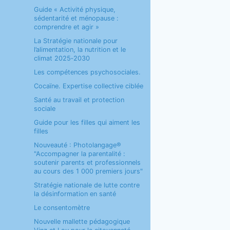
Guide « Activité physique,
sédentarité et ménopause :
comprendre et agir »
La Stratégie nationale pour
l’alimentation, la nutrition et le
climat 2025‑2030
Les compétences psychosociales.
Cocaïne. Expertise collective ciblée
Santé au travail et protection
sociale
Guide pour les filles qui aiment les
filles
Nouveauté : Photolangage®
"Accompagner la parentalité :
soutenir parents et professionnels
au cours des 1 000 premiers jours"
Stratégie nationale de lutte contre
la désinformation en santé
Le consentomètre
Nouvelle mallette pédagogique