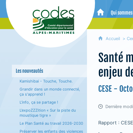
CoDES 06 - Comité départemental 
Qui sommes
Accueil
Accueil
Ce
Santé m
enjeu d
Les nouveautés
Kamishibai - Touche, Touche.
CESE - Oct
Grandir dans un monde connecté,
ça s'apprend !
L’info, ça se partage !
Dernière modi
L’expoZZZition « Sur la piste du
moustique tigre »
Rapport : CESE
Le Plan Santé au travail 2026-2030
Préserver les enfants des violences