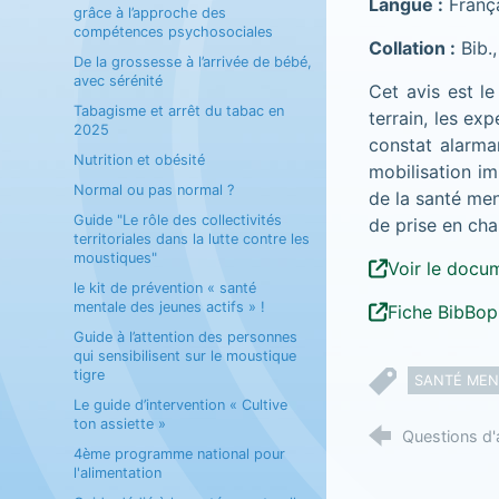
Langue :
Franç
grâce à l’approche des
compétences psychosociales
Collation :
Bib.,
De la grossesse à l’arrivée de bébé,
avec sérénité
Cet avis est l
Tabagisme et arrêt du tabac en
terrain, les ex
2025
constat alarma
Nutrition et obésité
mobilisation im
Normal ou pas normal ?
de la santé men
Guide "Le rôle des collectivités
de prise en cha
territoriales dans la lutte contre les
moustiques"
Voir le docu
le kit de prévention « santé
mentale des jeunes actifs » !
Fiche BibBop
Guide à l’attention des personnes
qui sensibilisent sur le moustique
tigre
SANTÉ MEN
Le guide d’intervention « Cultive
ton assiette »
Questions d'
4ème programme national pour
l'alimentation