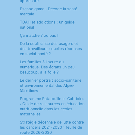
apprendre.
Escape game : Décode la santé
mentale
TDAH et addictions : un guide
national
Ça matche ? ou pas !
De la souffrance des usagers et
des travailleurs : quelles réponses
en social-santé ?
Les familles à l'heure du
numérique. Des écrans un peu,
beaucoup, à la folie ?
Le dernier portrait socio-sanitaire
et environnemental des 𝐀𝐥𝐩𝐞𝐬-
𝐌𝐚𝐫𝐢𝐭𝐢𝐦𝐞𝐬
Programme Ratatouille et Cabrioles
: Guide de ressources en éducation
nutritionnelle dans les écoles
maternelles
Stratégie décennale de lutte contre
les cancers 2021-2030 : feuille de
route 2026-2030