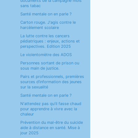
documents de la campagne mois
sans tabac
Santé mentale on en parle ?
Carton rouge. J'agis contre le
harcèlement scolaire
La lutte contre les cancers
pédiatriques : enjeux, actions et
perspectives. Edition 2025
Le violentomètre des ADOS
Personnes sortant de prison ou
sous main de justice.
Pairs et professionnels, premières
sources d’information des jeunes
sur la sexualité
Santé mentale on en parle ?
N'attendez pas qu'il fasse chaud
pour apprendre à vivre avec la
chaleur
Prévention du mal-être du suicide
aide à distance en santé. Mise à
jour 2025