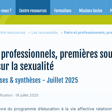
d'éducation pour la santé des Alpes-Maritimes
-nous ?
Centre ressources
Formations
Missions Socles
P
ntre ressources
Les nouveautés
Pairs et professionnels, pr
t professionnels, premières so
ur la sexualité
ses & synthèses - Juillet 2025
ication : 18 juillet 2025
re du programme d’éducation à la vie affective relationne