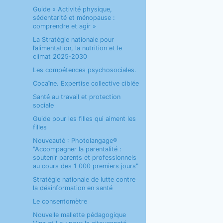
Guide « Activité physique,
sédentarité et ménopause :
comprendre et agir »
La Stratégie nationale pour
l’alimentation, la nutrition et le
climat 2025‑2030
Les compétences psychosociales.
Cocaïne. Expertise collective ciblée
Santé au travail et protection
sociale
Guide pour les filles qui aiment les
filles
Nouveauté : Photolangage®
"Accompagner la parentalité :
soutenir parents et professionnels
au cours des 1 000 premiers jours"
Stratégie nationale de lutte contre
la désinformation en santé
Le consentomètre
Nouvelle mallette pédagogique