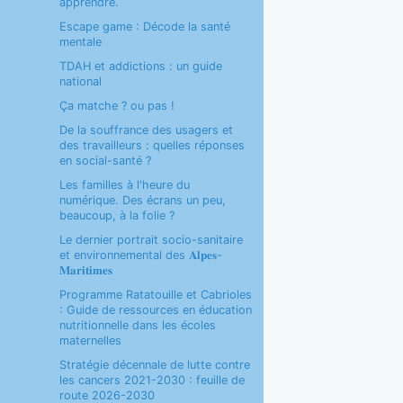
apprendre.
Escape game : Décode la santé
mentale
TDAH et addictions : un guide
national
Ça matche ? ou pas !
De la souffrance des usagers et
des travailleurs : quelles réponses
en social-santé ?
Les familles à l'heure du
numérique. Des écrans un peu,
beaucoup, à la folie ?
Le dernier portrait socio-sanitaire
et environnemental des 𝐀𝐥𝐩𝐞𝐬-
𝐌𝐚𝐫𝐢𝐭𝐢𝐦𝐞𝐬
Programme Ratatouille et Cabrioles
: Guide de ressources en éducation
nutritionnelle dans les écoles
maternelles
Stratégie décennale de lutte contre
les cancers 2021-2030 : feuille de
route 2026-2030