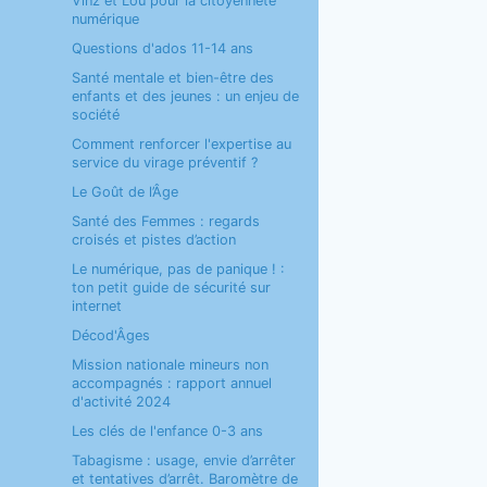
Vinz et Lou pour la citoyenneté
numérique
Questions d'ados 11-14 ans
Santé mentale et bien-être des
enfants et des jeunes : un enjeu de
société
Comment renforcer l'expertise au
service du virage préventif ?
Le Goût de l’Âge
Santé des Femmes : regards
croisés et pistes d’action
Le numérique, pas de panique ! :
ton petit guide de sécurité sur
internet
Décod'Âges
Mission nationale mineurs non
accompagnés : rapport annuel
d'activité 2024
Les clés de l'enfance 0-3 ans
Tabagisme : usage, envie d’arrêter
et tentatives d’arrêt. Baromètre de