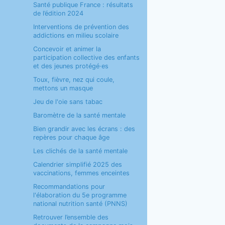
Santé publique France : résultats
de l’édition 2024
Interventions de prévention des
addictions en milieu scolaire
Concevoir et animer la
participation collective des enfants
et des jeunes protégé·es
Toux, fièvre, nez qui coule,
mettons un masque
Jeu de l'oie sans tabac
Baromètre de la santé mentale
Bien grandir avec les écrans : des
repères pour chaque âge
Les clichés de la santé mentale
Calendrier simplifié 2025 des
vaccinations, femmes enceintes
Recommandations pour
l'élaboration du 5e programme
national nutrition santé (PNNS)
Retrouver l’ensemble des