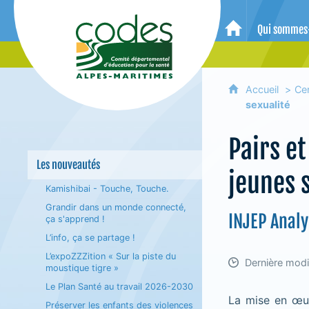
CoDES 06 - Comité départemental 
Qui sommes
Accueil
Accueil
Ce
sexualité
Pairs e
Les nouveautés
jeunes s
Kamishibai - Touche, Touche.
Grandir dans un monde connecté,
INJEP Analy
ça s'apprend !
L’info, ça se partage !
L’expoZZZition « Sur la piste du
Dernière modif
moustique tigre »
Le Plan Santé au travail 2026-2030
La mise en œuv
Préserver les enfants des violences