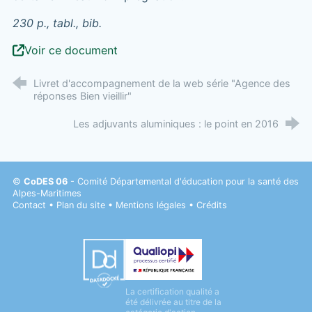
230 p., tabl., bib.
Voir ce document
Livret d'accompagnement de la web série "Agence des
réponses Bien vieillir"
Les adjuvants aluminiques : le point en 2016
©
CoDES 06
- Comité Départemental d'éducation pour la santé des
Alpes-Maritimes
Contact
•
Plan du site
•
Mentions légales
•
Crédits
Datadock
La certification qualité a
Qualiopi
été délivrée au titre de la