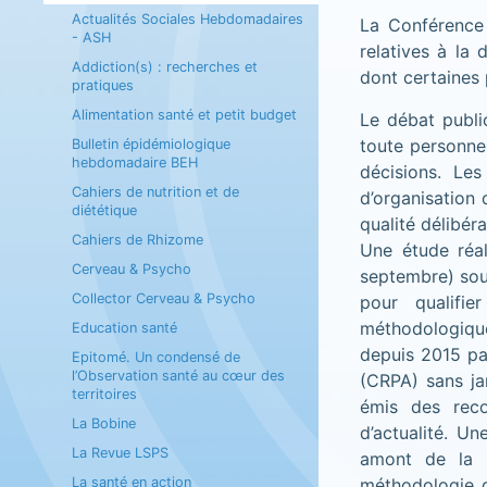
Actualités Sociales Hebdomadaires
La Conférence 
- ASH
relatives à la
Addiction(s) : recherches et
dont certaines 
pratiques
Alimentation santé et petit budget
Le débat public
toute personne 
Bulletin épidémiologique
hebdomadaire BEH
décisions. Le
Cahiers de nutrition et de
d’organisation 
diététique
qualité délibér
Cahiers de Rhizome
Une étude réal
Cerveau & Psycho
septembre) soul
Collector Cerveau & Psycho
pour qualifi
méthodologique
Education santé
depuis 2015 par
Epitomé. Un condensé de
l’Observation santé au cœur des
(CRPA) sans ja
territoires
émis des reco
La Bobine
d’actualité. U
La Revue LSPS
amont de la m
La santé en action
méthodologie d