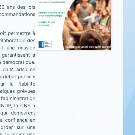
20 ans des lois
recommandations
doit permettre à
’élaboration des
nt une mission
 garantissent la
ce démocratique.
ue dans adsp en
« débat public »
 la fiabilité
ériques prévues
l’administration
 CNDP, la CNS a
 qui demeurent
la confiance en
corder sur une
ir au moins une