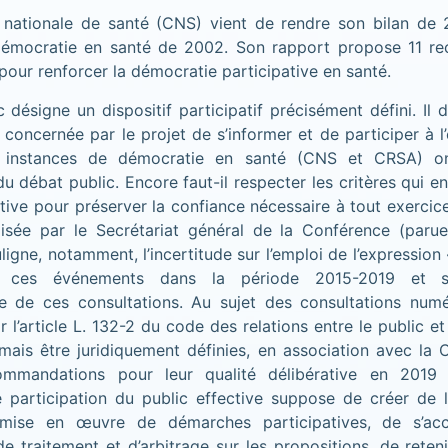
nationale de santé (CNS) vient de rendre son bilan de 
 démocratie en santé de 2002. Son rapport propose 11 
pour renforcer la démocratie participative en santé.
 désigne un dispositif participatif précisément défini. Il 
concernée par le projet de s’informer et de participer à l
s instances de démocratie en santé (CNS et CRSA) o
du débat public. Encore faut-il respecter les critères qui en
ative pour préserver la confiance nécessaire à tout exerci
isée par le Secrétariat général de la Conférence (par
igne, notamment, l’incertitude sur l’emploi de l’expression 
er ces événements dans la période 2015-2019 et sur
 de ces consultations. Au sujet des consultations num
 l’article L. 132-2 du code des relations entre le public et 
mais être juridiquement définies, en association avec la
mmandations pour leur qualité délibérative en 2019
ne participation du public effective suppose de créer de 
ise en œuvre de démarches participatives, de s’ac
e traitement et d’arbitrage sur les propositions, de reten