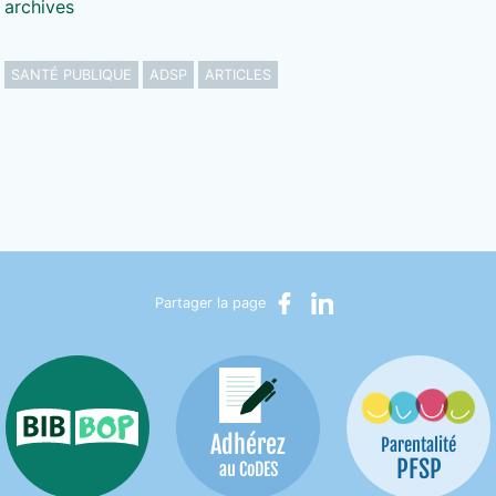
 archives
SANTÉ PUBLIQUE
ADSP
ARTICLES
Partager sur Facebook
Partager sur LinkedIn
Partager la page
Adhérez
Bib-Bop
Parentalité
PFSP
au CoDES