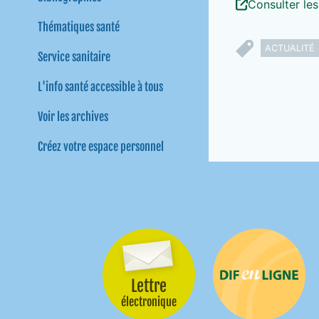
Consulter les
Thématiques santé
ACTUALITÉ
Service sanitaire
L'info santé accessible à tous
Voir les archives
Créez votre espace personnel
Lettre
Difenligne
électronique