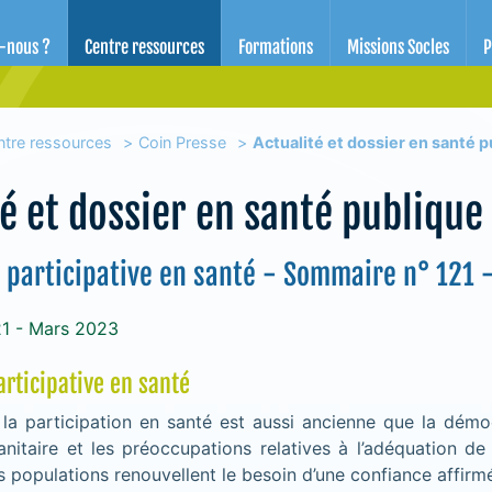
d'éducation pour la santé des Alpes-Maritimes
-nous ?
Centre ressources
Formations
Missions Socles
P
ntre ressources
Coin Presse
Actualité et dossier en santé 
té et dossier en santé publique
 participative en santé - Sommaire n° 121 
21 - Mars 2023
rticipative en santé
la participation en santé est aussi ancienne que la démoc
anitaire et les préoccupations relatives à l’adéquation de 
 populations renouvellent le besoin d’une confiance affirm