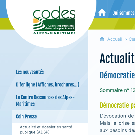
CoDES 06 - Comité départemental 
Qui sommes
Accueil
Accueil
Ce
Actuali
Les nouveautés
Démocratie
Difenligne (Affiches, brochures...)
Sommaire n° 1
Le Centre Ressources des Alpes-
Maritimes
Démocratie pa
L'évocation de 
Coin Presse
Mais la crise s
Actualité et dossier en santé
aux besoins des
publique (ADSP)