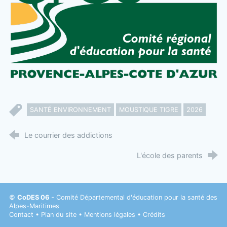
SANTÉ ENVIRONNEMENT
MOUSTIQUE TIGRE
2026
Le courrier des addictions
L'école des parents
©
CoDES 06
- Comité Départemental d'éducation pour la santé des
Alpes-Maritimes
Contact
•
Plan du site
•
Mentions légales
•
Crédits