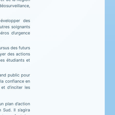
osurveillance,
velopper des
autres soignants
méros d’urgence
ursus des futurs
yer des actions
les étudiants et
and public pour
 la confiance en
et d’inciter les
un plan d’action
Sud. Il s’agira