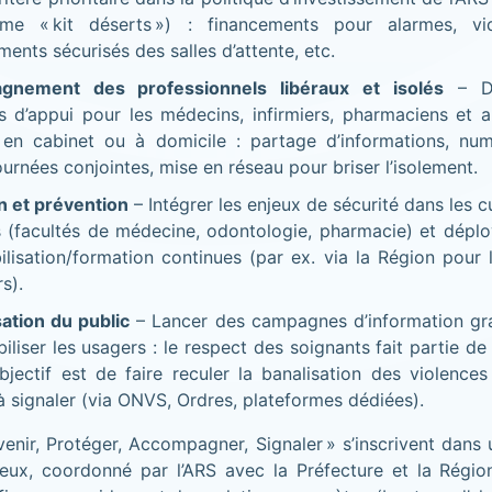
me « kit déserts ») : financements pour alarmes, vidé
nts sécurisés des salles d’attente, etc.
gnement des professionnels libéraux et isolés
– Dé
fs d’appui pour les médecins, infirmiers, pharmaciens et 
 en cabinet ou à domicile : partage d’informations, nu
ournées conjointes, mise en réseau pour briser l’isolement.
n et prévention
– Intégrer les enjeux de sécurité dans les c
 (facultés de médecine, odontologie, pharmacie) et déplo
ilisation/formation continues (par ex. via la Région pour 
s).
sation du public
– Lancer des campagnes d’information gr
iliser les usagers : le respect des soignants fait partie de
objectif est de faire reculer la banalisation des violences 
à signaler (via ONVS, Ordres, plateformes dédiées).
enir, Protéger, Accompagner, Signaler » s’inscrivent dans 
ieux, coordonné par l’ARS avec la Préfecture et la Région 