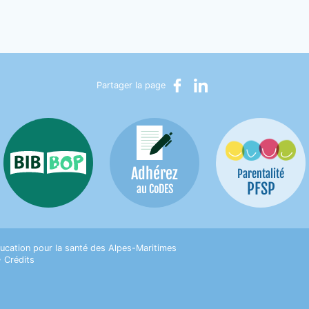
Partager sur Facebook
Partager sur LinkedIn
Partager la page
Adhérez
Bib-Bop
Parentalité
PFSP
au CoDES
on pour la Santé des Alpes-Maritimes
ucation pour la santé des Alpes-Maritimes
•
Crédits