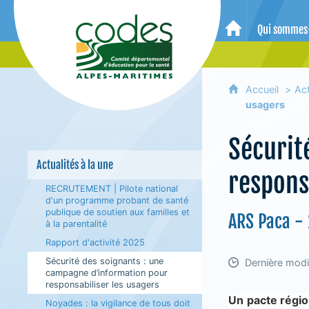
CoDES 06 - Comité départemental 
Qui sommes
Accueil
Accueil
Act
usagers
Sécurit
Actualités à la une
respons
RECRUTEMENT | Pilote national
d'un programme probant de santé
publique de soutien aux familles et
ARS Paca -
à la parentalité
Rapport d'activité 2025
Sécurité des soignants : une
Dernière modif
campagne d’information pour
responsabiliser les usagers
Un pacte régio
Noyades : la vigilance de tous doit