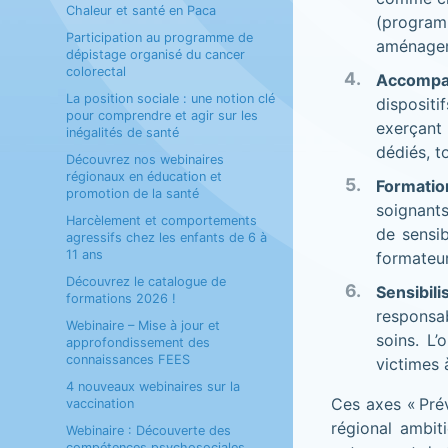
Chaleur et santé en Paca
(program
Participation au programme de
aménageme
dépistage organisé du cancer
colorectal
Accompa
La position sociale : une notion clé
dispositi
pour comprendre et agir sur les
exerçant
inégalités de santé
dédiés, t
Découvrez nos webinaires
régionaux en éducation et
Formatio
promotion de la santé
soignants
Harcèlement et comportements
de sensib
agressifs chez les enfants de 6 à
11 ans
formateur
Découvrez le catalogue de
Sensibili
formations 2026 !
responsab
Webinaire – Mise à jour et
soins. L’
approfondissement des
connaissances FEES
victimes 
4 nouveaux webinaires sur la
Ces axes « Prév
vaccination
régional ambit
Webinaire : Découverte des
compétences psychosociales