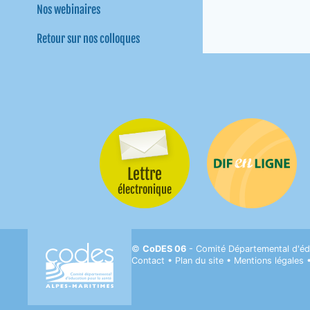
Nos webinaires
Retour sur nos colloques
Lettre
Difenligne
électronique
CODES 06- Comité départemental d'Éducati
©
CoDES 06
- Comité Départemental d'éd
Contact
•
Plan du site
•
Mentions légales