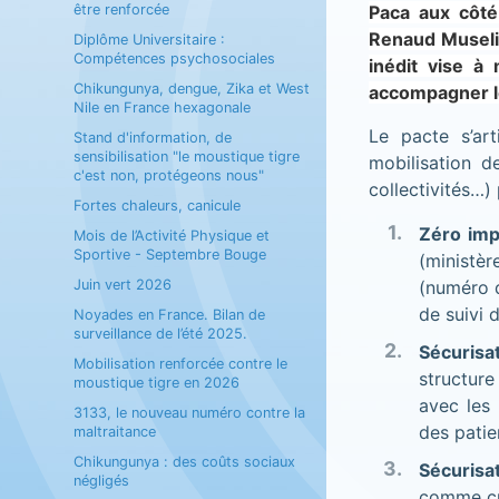
être renforcée
Paca aux côté
Renaud Muselie
Diplôme Universitaire :
Compétences psychosociales
inédit vise à
Chikungunya, dengue, Zika et West
accompagner les
Nile en France hexagonale
Le pacte s’ar
Stand d'information, de
sensibilisation "le moustique tigre
mobilisation d
c'est non, protégeons nous"
collectivités…) 
Fortes chaleurs, canicule
Zéro imp
Mois de l’Activité Physique et
Sportive - Septembre Bouge
(ministèr
Juin vert 2026
(numéro d
de suivi 
Noyades en France. Bilan de
surveillance de l’été 2025.
Sécurisa
Mobilisation renforcée contre le
structure
moustique tigre en 2026
avec les 
3133, le nouveau numéro contre la
des patie
maltraitance
Chikungunya : des coûts sociaux
Sécurisa
négligés
comme cri