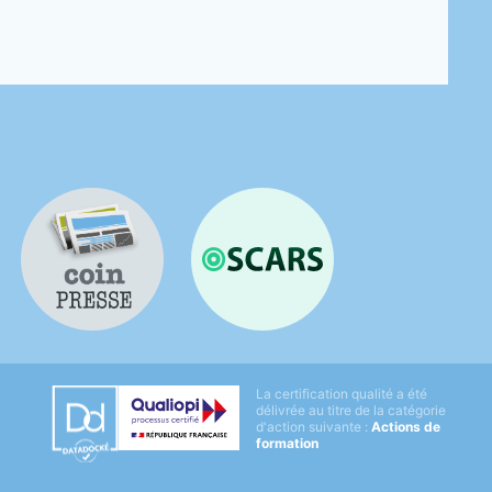
Coin presse
OSCARS
Datadock
La certification qualité a été
Qualiopi
délivrée au titre de la catégorie
d'action suivante :
Actions de
formation