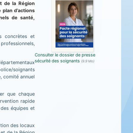
t de la Région
 plan d’actions
nels de santé,
s concrètes et
professionnels,
Consulter le dossier de presse
sécurité des soignants
(9.9 Mo)
 départementaux
police/soignants
e, comité annuel
ier que chaque
ervention rapide
 des équipes et
ation des locaux
 et de la Région