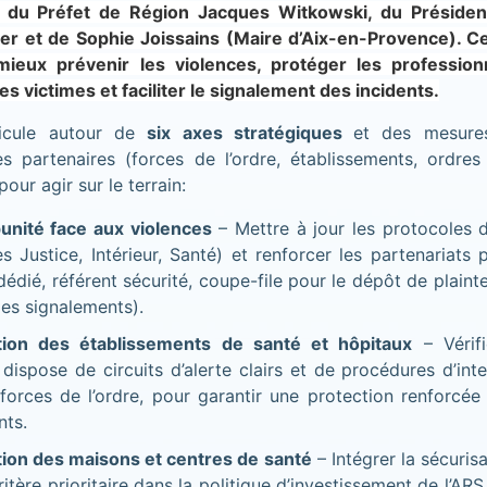
 du Préfet de Région Jacques Witkowski, du Présiden
r et de Sophie Joissains (Maire d’Aix-en-Provence). Ce
 mieux prévenir les violences, protéger les profession
 victimes et faciliter le signalement des incidents.
ticule autour de
six axes stratégiques
et des mesure
es partenaires (forces de l’ordre, établissements, ordres 
pour agir sur le terrain:
unité face aux violences
– Mettre à jour les protocoles
es Justice, Intérieur, Santé) et renforcer les partenariats 
édié, référent sécurité, coupe-file pour le dépôt de plaint
des signalements).
tion des établissements de santé et hôpitaux
– Vérif
 dispose de circuits d’alerte clairs et de procédures d’int
forces de l’ordre, pour garantir une protection renforcée
nts.
tion des maisons et centres de santé
– Intégrer la sécuris
tère prioritaire dans la politique d’investissement de l’ARS