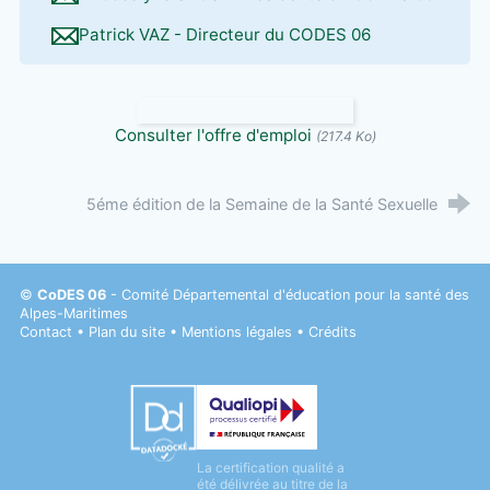
Patrick VAZ - Directeur du CODES 06
Consulter l'offre d'emploi
(217.4 Ko)
5éme édition de la Semaine de la Santé Sexuelle
©
CoDES 06
- Comité Départemental d'éducation pour la santé des
Alpes-Maritimes
Contact
•
Plan du site
•
Mentions légales
•
Crédits
Datadock
La certification qualité a
Qualiopi
été délivrée au titre de la